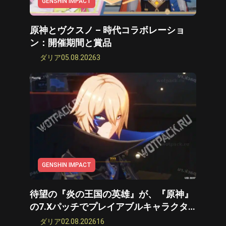
GENSHIN IMPACT
アークナイツ：エンドフィールドビルド
クリムゾンデザート
原神とヴクスノ – 時代コラボレーショ
ン：開催期間と賞品
嵐の波のビルド
ダリア
05.08.2026
3
ゼンレスゾーンゼロ
サイバーパンク 2077 ビルド
キングダム カム: 救出 2
Path of Exile 2 ビルド
Path of Exile 2
波打つ波
GENSHIN IMPACT
ROBLOX
待望の『炎の王国の英雄』が、『原神』
の7.Xパッチでプレイアブルキャラクタ
Hogwarts Legacy
ーになる可能性がある。
ダリア
02.08.2026
16