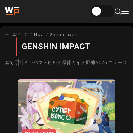
ニュース
ホームページ
Игры
Genshin Impact
あなたはここにいますか：
原神ニュース
GENSHIN IMPACT
Игры
Genshin Impact
ビルド
全て
原神インパクトビルド
原神ガイド
原神 2026 ニュース |
ニュース 本海：スターレール
原神インパクトビルド
面白い
本海：スターレール
ニュース Zenless Zone Zero
評価
Honkai: スターレールビルド
ネバーネスからエバーネスへ
アニメ
Zenless Zone Zero ビルド
ゴシック1リメイク
映画とシリーズ
永遠から永遠へ築く
アークナイツ：エンドフィールド