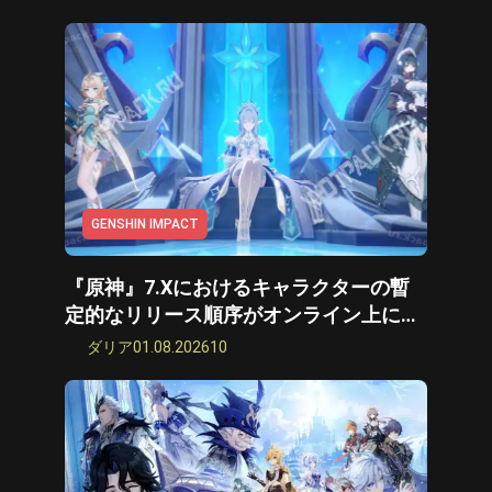
Cyberpunk 2077
すべてのゲーム
GENSHIN IMPACT
『原神』7.Xにおけるキャラクターの暫
定的なリリース順序がオンライン上に浮
上した。
ダリア
01.08.2026
10