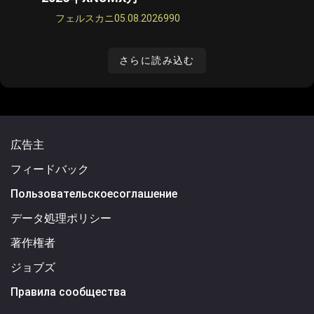
フェルスカニ
05.08.2026
990
さらに読み込む
広告主
フィードバック
Пользовательскоесоглашение
データ処理ポリシー
著作権者
ジョブズ
Правила сообщества