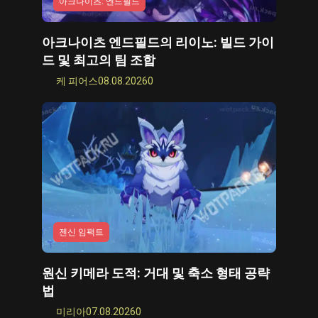
아크나이츠: 엔드필드
아크나이츠: 엔드필드 빌드
크림슨 사막
아크나이츠 엔드필드의 리이노: 빌드 가이
드 및 최고의 팀 조합
폭풍의 파도 빌드
케 피어스
08.08.2026
0
젠리스 존 제로
사이버펑크 2077 빌드
킹덤 컴: 딜리버런스 2
Path of Exile 2 빌드
망명 2의 경로
폭풍우
젠신 임팩트
Roblox
원신 키메라 도적: 거대 및 축소 형태 공략
법
호그와트 유산
미리아
07.08.2026
0