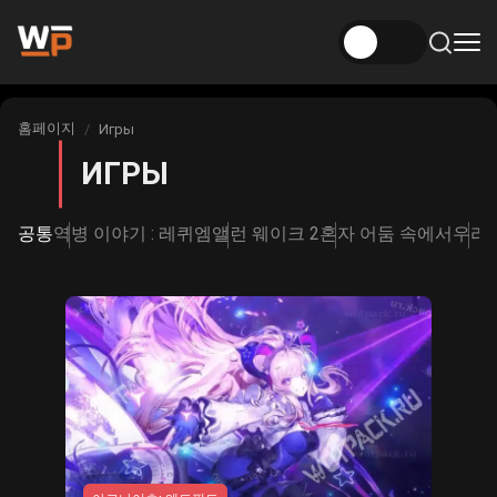
뉴스
홈페이지
Игры
당신이 여기 있습니다 :
겐신 임팩트 뉴스
ИГРЫ
Игры
젠신 임팩트
빌드
공통
역병 이야기 : 레퀴엠
앨런 웨이크 2
혼자 어둠 속에서
우리
Honkai News: 스타 레일
원신 임팩트 빌드
흥미있는
혼카이: 스타 레일
젠리스 존 제로 뉴스
평가
Honkai: 스타 레일 빌드
영원함에서 영원함으로
애니메이션
Zenless Zone Zero 빌드
고딕 1 리메이크
영화 및 시리즈
영원에서 영원으로 나아가는 여정
아크나이츠: 엔드필드