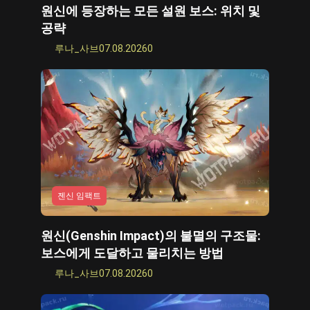
원신에 등장하는 모든 설원 보스: 위치 및
공략
루나_사브
07.08.2026
0
젠신 임팩트
원신(Genshin Impact)의 불멸의 구조물:
보스에게 도달하고 물리치는 방법
루나_사브
07.08.2026
0