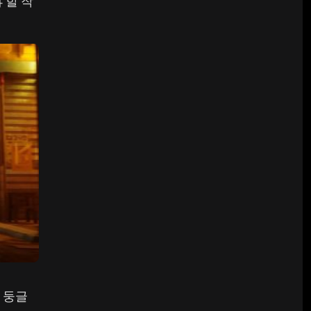
 할 작
게 둥글