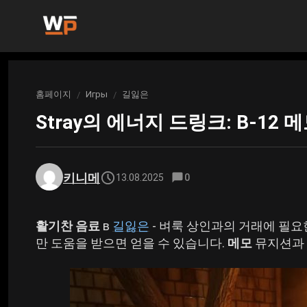
뉴스
홈페이지
Игры
길잃은
당신이 여기 있습니다 :
겐신 임팩트 뉴스
Игры
Stray의 에너지 드링크: B-12
젠신 임팩트
빌드
Honkai News: 스타 레일
원신 임팩트 빌드
흥미있는
혼카이: 스타 레일
키니메
13.08.2025
0
젠리스 존 제로 뉴스
평가
Honkai: 스타 레일 빌드
영원함에서 영원함으로
활기찬 음료
в
길잃은
- 벼룩 상인과의 거래에 필
애니메이션
만 도움을 받으면 얻을 수 있습니다.
메모
뮤지션과
Zenless Zone Zero 빌드
고딕 1 리메이크
영화 및 시리즈
영원에서 영원으로 나아가는 여정
아크나이츠: 엔드필드