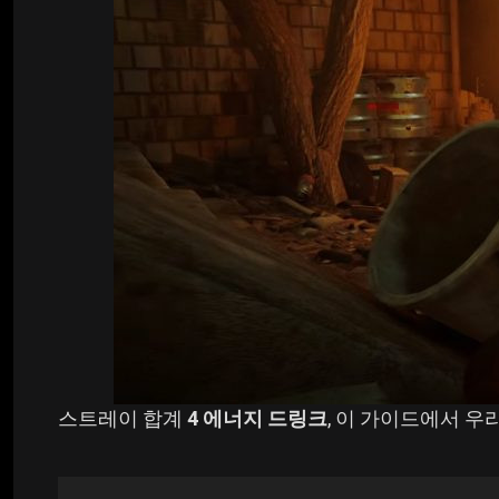
아크나이츠: 엔드필드 빌드
크림슨 사막
폭풍의 파도 빌드
젠리스 존 제로
사이버펑크 2077 빌드
킹덤 컴: 딜리버런스 2
Path of Exile 2 빌드
망명 2의 경로
폭풍우
Roblox
스트레이 합계
4 에너지 드링크
, 이 가이드에서 
호그와트 유산