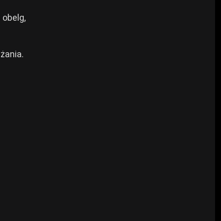
 obelg,
żania.