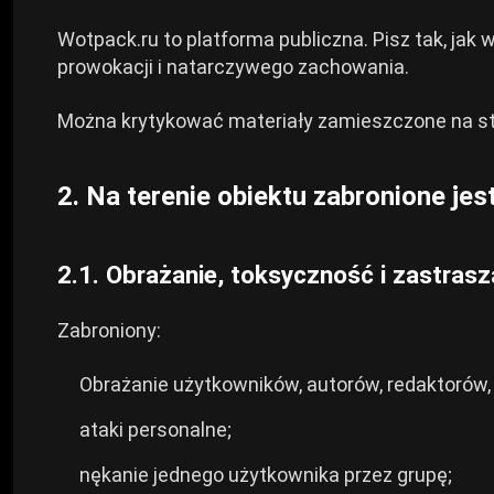
Wotpack.ru to platforma publiczna. Pisz tak, jak w
Arknights: Endfield Builds
Karmazynowa Pustynia
prowokacji i natarczywego zachowania.
Konstrukcje Wichrowych Fal
Można krytykować materiały zamieszczone na str
Strefa Zero Zen
Konstrukcje Cyberpunka 2077
2. Na terenie obiektu zabronione jes
Kingdom Come: Wyzwolenie 2
Budowa Path of Exile 2
Path of Exile 2
2.1. Obrażanie, toksyczność i zastrasz
Zabroniony:
Wichrowe Fale
Obrażanie użytkowników, autorów, redaktorów, 
Roblox
ataki personalne;
nękanie jednego użytkownika przez grupę;
Hogwarts Legacy