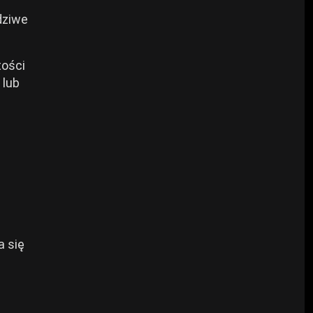
dziwe
tości
 lub
a się