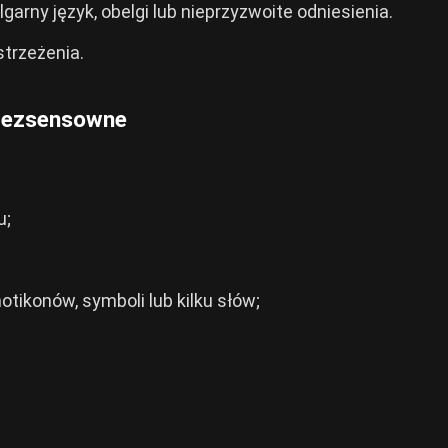
arny język, obelgi lub nieprzyzwoite odniesienia.
trzeżenia.
 bezsensowne
u;
ikonów, symboli lub kilku słów;