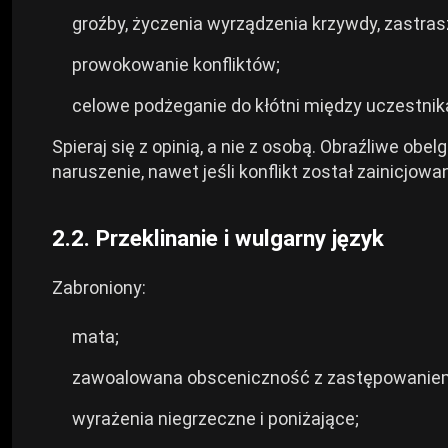
groźby, życzenia wyrządzenia krzywdy, zastras
Cyberpunk 2077
prowokowanie konfliktów;
celowe podżeganie do kłótni między uczestnik
Wszystkie gry
Spieraj się z opinią, a nie z osobą. Obraźliwe ob
naruszenie, nawet jeśli konflikt został zainicjow
2.2. Przeklinanie i wulgarny język
Zabroniony:
mata;
zawoalowana obsceniczność z zastępowaniem
wyrażenia niegrzeczne i poniżające;