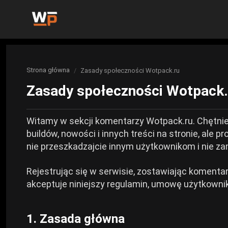
Aktualności
Strona główna
Zasady społeczności Wotpack.ru
Jesteś tu:
Wiadomości o wpływie Genshin
Игры
Zasady społeczności Wotpack.
Genshin Impact
Buduje
Aktualności Honkai: Star Rail
Witamy w sekcji komentarzy Wotpack.ru. Chętnie
Kompilacje Genshin Impact
Ciekawe
Honkai: Star Rail
buildów, nowości i innych treści na stronie, ale 
Zenless Strefa Zero Aktualności
nie przeszkadzajcie innym użytkownikom i nie zami
Opinie
Honkai: Konstrukcje Star Rail
Nigdyść do Wieczności
Rejestrując się w serwisie, zostawiając komenta
Anime
akceptuje niniejszy regulamin, umowę użytkownik
Konstrukcje Zenless Zone Zero
Remake Gothica 1
Filmy i seriale
1. Zasada główna
Budowanie od Neverness do Everness
Rycerze: Endfield