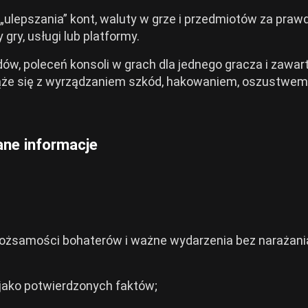
 „ulepszania” kont, waluty w grze i przedmiotów za praw
 gry, usługi lub platformy.
ów, poleceń konsoli w grach dla jednego gracza i zawar
iąże się z wyrządzaniem szkód, hakowaniem, oszustwem
wane informacje
 tożsamości bohaterów i ważne wydarzenia bez narażani
i jako potwierdzonych faktów;