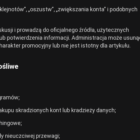
lejnotów”, „oszustw”, „zwiększania konta” i podobnych
yskusji i prowadzą do oficjalnego źródła, użytecznych
ub potwierdzenia informacji. Administracja może usunąć
harakter promocyjny lub nie jest istotny dla artykułu.
ośliwe
ogramów;
akupu skradzionych kont lub kradzieży danych;
shingowe;
dy nieuczciwej przewagi;