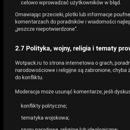
celowo wprowadzać użytkowników w błąd.
Omawiając przecieki, plotki lub informacje poufn
komentarzach do poradników i wiadomości najlepie
„jeszcze niepotwierdzone”.
2.7 Polityka, wojny, religia i tematy p
Wotpack.ru to strona internetowa o grach, poradn
narodowościowe i religijne są zabronione, chyba
do konfliktu.
Moderacja może usunąć komentarze, jeśli dyskus
konflikty polityczne;
tematyka wojskowa;
spory narodowe, religijne lub ideologiczne;