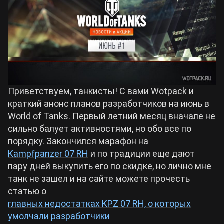
Билды Arknights: Endfield
Crimson Desert
Билды Wuthering Waves
Zenless Zone Zero
Билды Cyberpunk 2077
Kingdom Come: Deliverance 2
Приветствуем, танкисты! С вами Wotpack и
краткий анонс планов разработчиков на июнь в
Билды Path of Exile 2
World of Tanks. Первый летний месяц вначале не
Path of Exile 2
сильно балует активностями, но обо все по
порядку. Закончился марафон на
Wuthering Waves
Kampfpanzer 07 RH
и по традиции еще дают
пару дней выкупить его по скидке, но лично мне
танк не зашел и на сайте можете прочесть
Roblox
статью о
главных недостатках KPZ 07 RH, о которых
Hogwarts Legacy
умолчали разработчики