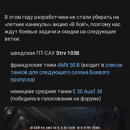
.
Cyberpunk 2077
В этом году разработчики не стали убирать на
«летние каникулы» акцию «В бой!», поэтому нас
Все игры
ждут боевые задачи и скидки на следующие
ветки:
шведская ПТ-САУ
Strv 103B
французские тяжи
AMX 50 B
(входит в
список
танков для следующего сезона Боевого
пропуска
)
немецкие средние танки
E 50 Ausf. M
(победила в голосовании на форуме)