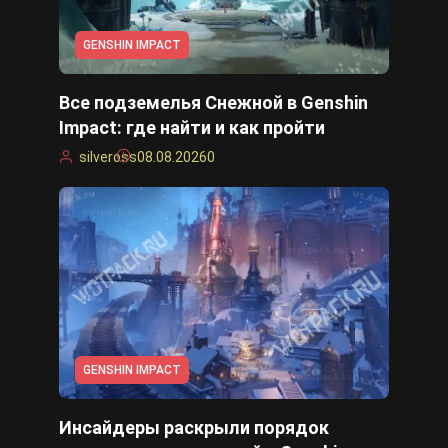
Cyberpunk 2077
GENSHIN IMPACT
Все подземелья Снежной в Genshin
Все игры
Impact: где найти и как пройти
silveross
08.08.2026
0
GENSHIN IMPACT
Инсайдеры раскрыли порядок