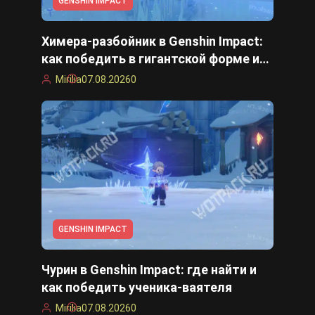
GENSHIN IMPACT
Химера-разбойник в Genshin Impact:
как победить в гигантской форме и
уменьшенном состоянии
Mirilia
07.08.2026
0
GENSHIN IMPACT
Чурин в Genshin Impact: где найти и
как победить ученика-ваятеля
Mirilia
07.08.2026
0