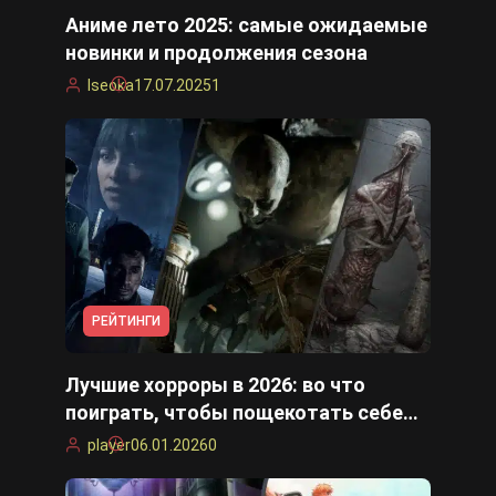
Аниме лето 2025: самые ожидаемые
новинки и продолжения сезона
Iseoka
17.07.2025
1
РЕЙТИНГИ
Лучшие хорроры в 2026: во что
поиграть, чтобы пощекотать себе
нервы
player
06.01.2026
0