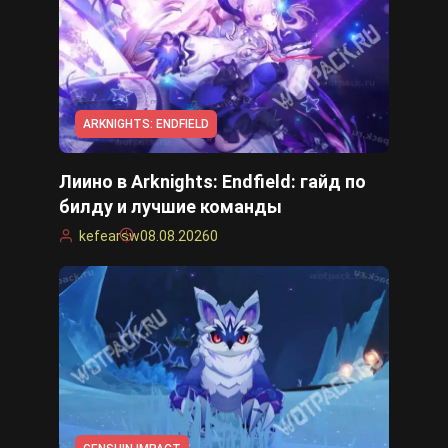
ARKNIGHTS: ENDFIELD
Лиино в Arknights: Endfield: гайд по
билду и лучшие команды
kefearsw
08.08.2026
0