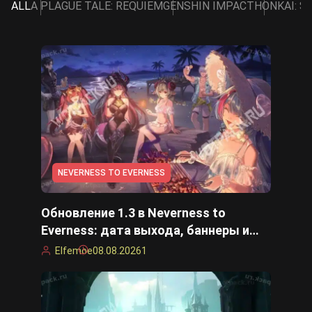
ALL
A PLAGUE TALE: REQUIEM
GENSHIN IMPACT
HONKAI: S
NEVERNESS TO EVERNESS
Обновление 1.3 в Neverness to
Everness: дата выхода, баннеры и
события
Elfemoe
08.08.2026
1