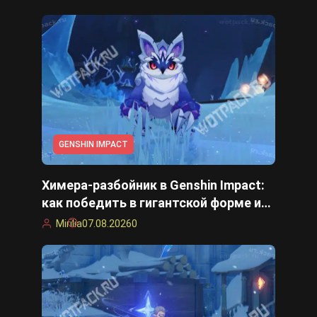
GENSHIN IMPACT
Химера-разбойник в Genshin Impact:
как победить в гигантской форме и
уменьшенном состоянии
Mirilia
07.08.2026
0