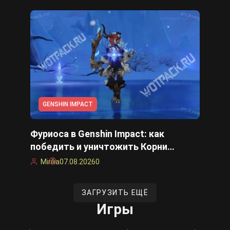
GENSHIN IMPACT
Фуриоса в Genshin Impact: как
победить и уничтожить Корни
преграды
Mirilia
07.08.2026
0
ЗАГРУЗИТЬ ЕЩЁ
Игры