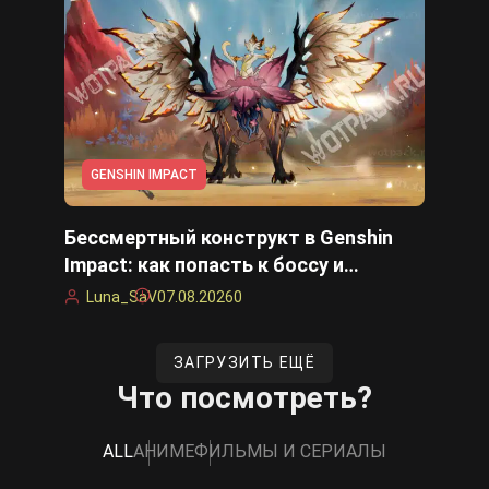
GENSHIN IMPACT
Бессмертный конструкт в Genshin
Impact: как попасть к боссу и
победить
Luna_SaV
07.08.2026
0
ЗАГРУЗИТЬ ЕЩЁ
Что посмотреть?
ALL
АНИМЕ
ФИЛЬМЫ И СЕРИАЛЫ