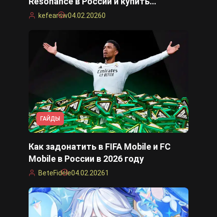
Resonance в России и купить
нефриты
kefearsw
04.02.2026
0
ГАЙДЫ
Как задонатить в FIFA Mobile и FC
Mobile в России в 2026 году
BeteFidele
04.02.2026
1