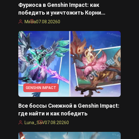
Фуриоса в Genshin Impact: как
победить и уничтожить Корни
преграды
Mirilia
07.08.2026
0
GENSHIN IMPACT
Все боссы Снежной в Genshin Impact:
где найти и как победить
Luna_SaV
07.08.2026
0