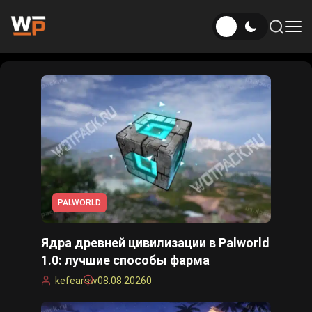
Новости
Новости Genshin Impact
Игры
Genshin Impact
Билды
Новости Honkai: Star Rail
Билды Genshin Impact
Интересное
Honkai: Star Rail
Новости Zenless Zone Zero
Рейтинги
PALWORLD
Билды Honkai: Star Rail
Neverness to Everness
Ядра древней цивилизации в Palworld
Аниме
Билды Zenless Zone Zero
1.0: лучшие способы фарма
Gothic 1 Remake
kefearsw
08.08.2026
0
Фильмы и сериалы
Билды Neverness to Everness
Arknights: Endfield