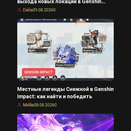
выхода новых локаций в Genshin
Impact 7.X
Daria
09.08.2026
0
GENSHIN IMPACT
Местные легенды Снежной в Genshin
Impact: как найти и победить
Mirilia
08.08.2026
0