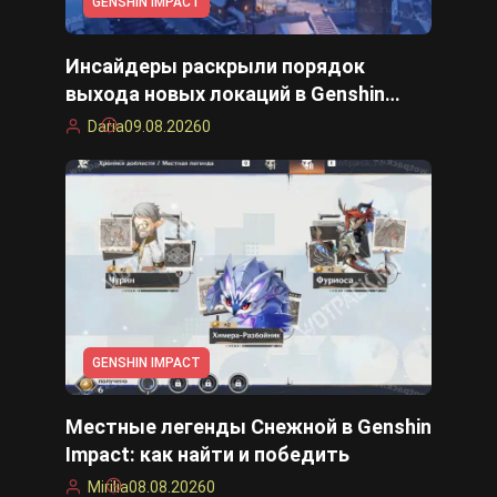
GENSHIN IMPACT
Инсайдеры раскрыли порядок
выхода новых локаций в Genshin
Impact 7.X
Daria
09.08.2026
0
GENSHIN IMPACT
Местные легенды Снежной в Genshin
Impact: как найти и победить
Mirilia
08.08.2026
0