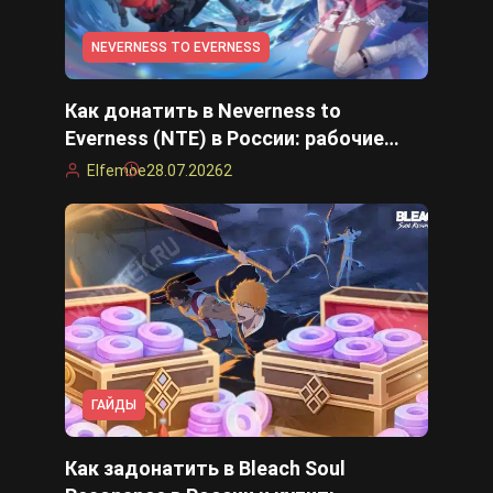
NEVERNESS TO EVERNESS
Как донатить в Neverness to
Everness (NTE) в России: рабочие
способы пополнения в 2026 году
Elfemoe
28.07.2026
2
ГАЙДЫ
Как задонатить в Bleach Soul