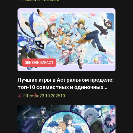
GENSHIN IMPACT
Лучшие игры в Астральном пределе:
топ-10 совместных и одиночных
режимов
Elfemoe
23.10.2025
10