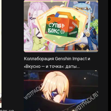
из ZZZ
Коллаборация Genshin Impact и
«Вкусно — и точка»: даты
проведения и призы
док, но