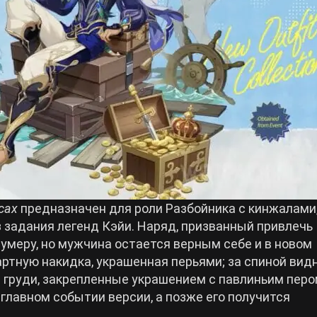
сах
предназначен для роли Разбойника с кинжалами
з задания легенд Кэйи. Наряд, призванный привлечь
умеру, но мужчина остается верным себе и в новом
артную накидка, украшенная перьями; за спиной вид
а груди, закрепленные украшением с павлиньим перо
 главном событии версии, а позже его получится