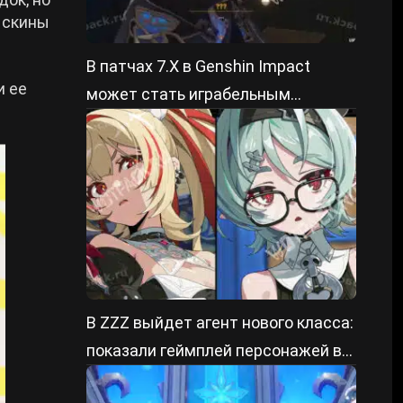
 скины
В патчах 7.Х в Genshin Impact
и ее
может стать играбельным
долгожданный герой павшего
королевства
В ZZZ выйдет агент нового класса:
показали геймплей персонажей в
патче 3.2