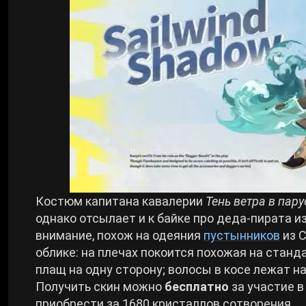
Костюм капитана кавалерии
Тень ветра в пару
однако отсылает и к байке про деда-пирата и
внимание, похож на одеяния
пустынников
из С
облике: на плечах покоится похожая на станд
плащ на одну сторону; волосы в косе лежат н
Получить скин можно
бесплатно
за участие в
приобрести за 1680 кристаллов сотворения.