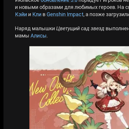
и новыми образами для любимых героев. На 
Cyberpunk 2077
Кэйи
и
Кли
в
Genshin Impact
, а позже загрузи
Наряд малышки
Цветущий сад звезд
выполнен
Все игры
мамы
Алисы
.