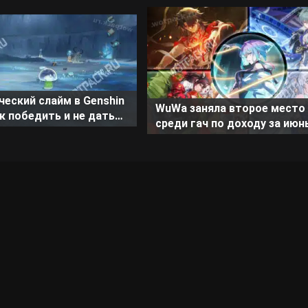
еский слайм в Genshin
WuWa заняла второе место
ак победить и не дать
среди гач по доходу за июн
ь энергию