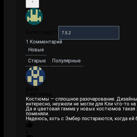
Current ye@r
*
1
Комментарий
Новые
Старые
Популярные
Женя
3 лет назад
Костюмы — сплошное разочарование. Дизайны
интересно, неужели не могли для Кли что-то н
Да и цветовая гамма у новых костюмов такая ж
поменяли.
Надеюсь, хоть с Эмбер постараются, когда ей 
2