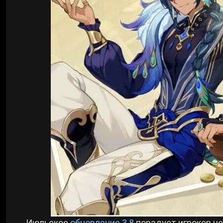
Билды Arknights: Endfield
Crimson Desert
Билды Wuthering Waves
Zenless Zone Zero
Билды Cyberpunk 2077
Kingdom Come: Deliverance 2
Билды Path of Exile 2
Path of Exile 2
Wuthering Waves
Roblox
Hogwarts Legacy
Июльское
обновление 3.8
порадует игроков не