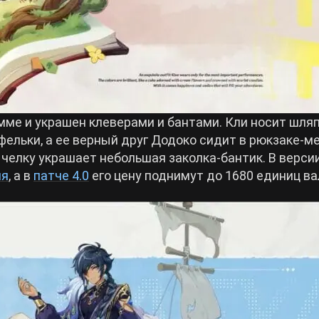
мме и украшен клеверами и бантами. Кли носит шля
фельки, а ее верный друг Додоко сидит в рюкзаке-м
 челку украшает небольшая заколка-бантик. В версии
ия
, а в
патче 4.0
его цену поднимут до 1680 единиц в