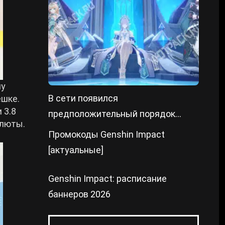
пу
В сети появился
ешке.
 3.8
предположительный порядок
алюты.
выхода героев в Genshin Impact 7.X
Промокоды Genshin Impact
[актуальные]
Genshin Impact: расписание
баннеров 2026