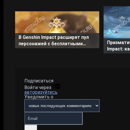
В Genshin Impact расширят пул
Призматич
персонажей с бесплатными
Impact: к
констами
поглотит
Подписаться
Войти через
авторизуйтесь
Уведомить о