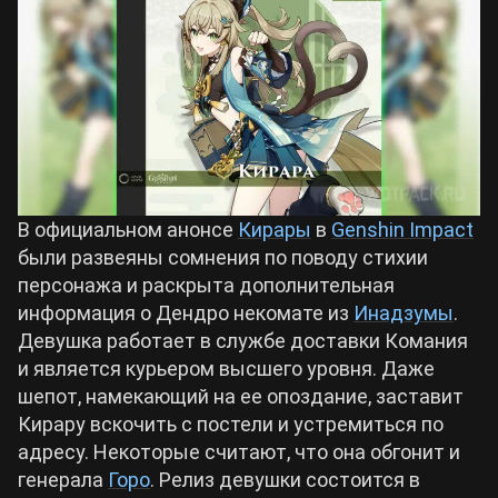
Билды Arknights: Endfield
Crimson Desert
Билды Wuthering Waves
Zenless Zone Zero
Билды Cyberpunk 2077
Kingdom Come: Deliverance 2
В официальном анонсе
Кирары
в
Genshin Impact
Билды Path of Exile 2
были развеяны сомнения по поводу стихии
Path of Exile 2
персонажа и раскрыта дополнительная
информация о Дендро некомате из
Инадзумы
.
Девушка работает в службе доставки Комания
Wuthering Waves
и является курьером высшего уровня. Даже
шепот, намекающий на ее опоздание, заставит
Roblox
Кирару вскочить с постели и устремиться по
адресу. Некоторые считают, что она обгонит и
Hogwarts Legacy
генерала
Горо
. Релиз девушки состоится в