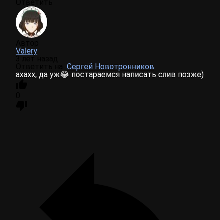
Ответить
Автор
Valery
3 лет назад
Ответить на
Сергей Новотронников
ахахх, да уж😂 постараемся написать слив позже)
0