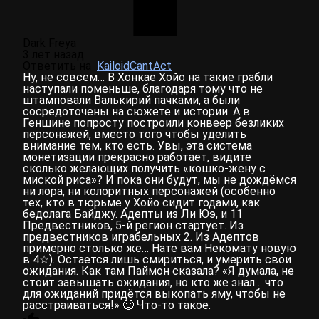
Dark Freya
3 лет назад
Ответить на
KailoidCantAct
Ну, не совсем… В Хонкае Хойо на такие грабли
наступали поменьше, благодаря тому что не
штамповали Валькирий пачками, а были
сосредоточены на сюжете и истории. А в
Геншине попросту построили конвеер безликих
персонажей, вместо того чтобы уделить
внимание тем, кто есть. Увы, эта система
монетизации прекрасно работает, видите
сколько желающих получить «кошко-жену с
миской риса»? И пока они будут, мы не дождёмся
ни лора, ни колоритных персонажей (особенно
тех, кто в тюрьме у Хойо сидит годами, как
бедолага Байджу. Адепты из Ли Юэ, и 11
Предвестников, 5-й регион стартует. Из
предвестников играбельных 2. Из Адептов
примерно столько же… Нате вам Некомату новую
в 4☆). Остается лишь смириться, и умерить свои
ожидания. Как там Паймон сказала? «Я думала, не
стоит завышать ожидания, но кто же знал… что
для ожиданий придётся выкопать яму, чтобы не
расстраиваться!» 🙂 Что-то такое.