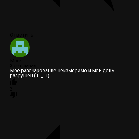
Ответить
Monk
3 лет назад
Моё разочарование неизмеримо и мой день
разрушен (Т _ Т)
2