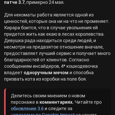
патче 3.7
, примерно 24 мая.
Cyberpunk 2077
Для некоматы работа является одной из
ценностей, которые она ни на что не променяет.
Все игры
Кирара боится, что в случае увольнения ей
придется жить как екаю в лесах королевства.
Девушка рада находиться среди людей, и
несмотря на предвзятое отношение вначале,
предоставляет лучший сервис и получает много
благодарностей от клиентов. Согласно
сообщениям инсайдеров, 4* кошкодевочка
владеет
одноручным мечом
и способна
призвать кота из коробки на поле боя.
Делитесь своим мнением о новом
персонаже в
комментариях.
Читайте про
обновление 3.6
и следите за
новостями по Genshin Impact
на нашем