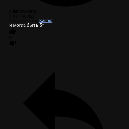
cillanotonline
3 лет назад
Ответить на
Kailoid
и могла быть 5*
0