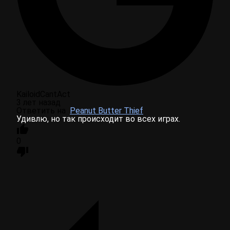
KailoidCantAct
3 лет назад
Ответить на
Peanut Butter Thief
Удивлю, но так происходит во всех играх.
0