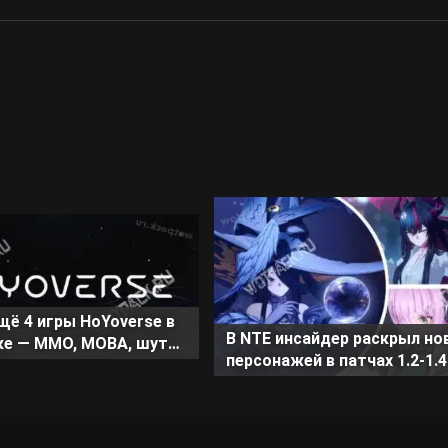
щё 4 игры HoYoverse в
В NTE инсайдер раскрыл но
ке — MMO, MOBA, шутер
персонажей в патчах 1.2-1.4
ца