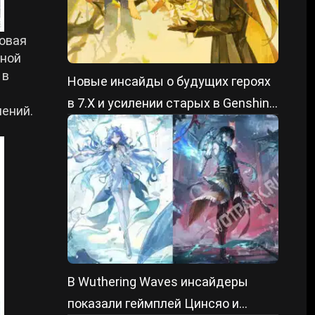
довая
сной
 в
Новые инсайды о будущих героях
в 7.X и усилении старых в Genshin
ений.
Impact
В Wuthering Waves инсайдеры
показали геймплей Цинсяо и