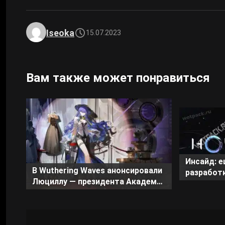
Iseoka
15.07.2023
Вам также может понравиться
Инсайд: е
В Wuthering Waves анонсировали
разработ
Люциллу — президента Академии
и песочни
Старторч