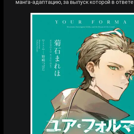
манга-адаптацию, за выпуск которой в ответ
Билды Arknights: Endfield
Crimson Desert
Билды Wuthering Waves
Zenless Zone Zero
Билды Cyberpunk 2077
Kingdom Come: Deliverance 2
Билды Path of Exile 2
Path of Exile 2
Wuthering Waves
Roblox
Hogwarts Legacy