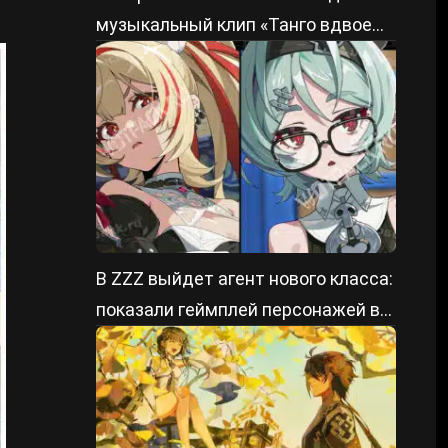
музыкальный клип «Танго вдвоем»
из ZZZ
В ZZZ выйдет агент нового класса:
показали геймплей персонажей в
патче 3.2