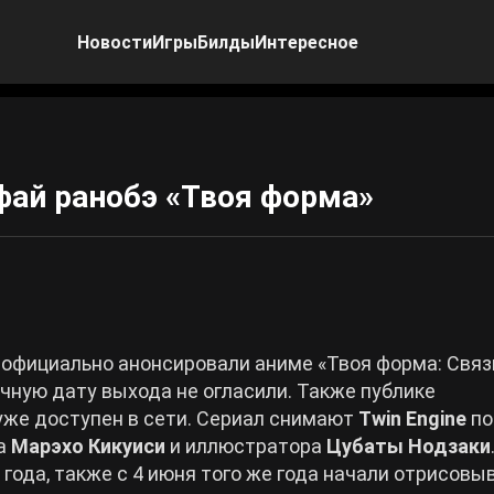
Новости
Игры
Билды
Интересное
фай ранобэ «Твоя форма»
официально анонсировали аниме «Твоя форма: Связ
очную дату выхода не огласили. Также публике
уже доступен в сети. Сериал снимают
Twin Engine
по
ра
Марэхо Кикуиси
и иллюстратора
Цубаты Нодзаки
 года, также с 4 июня того же года начали отрисовы