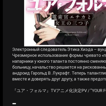
Электронный следователь Этика Хиэда – вунд
Чрезмерное использование формы чревато «п
напарники у юного таланта постоянно сменяю
больницу, начальство решается на рискован
андроид Гарольд В. Лукрафт. Теперь талантл
вместе и доверять друг другу, а также пред
『ユア・フォルマ』TVアニメ化決定PV / "YOUR FORM