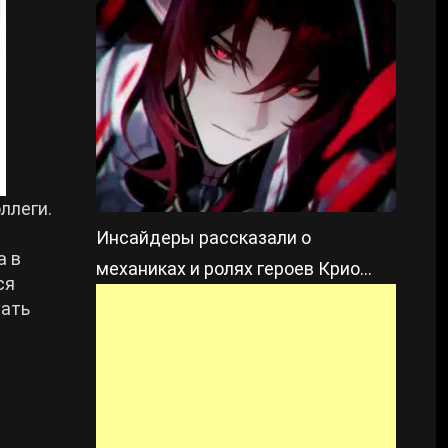
Цзинжаня
ллеги.
Инсайдеры рассказали о
а в
механиках и ролях героев Крио
ся
региона в Genshin Impact
тать