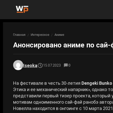
Новости
Главная
Интересное
Аниме
Вы здесь:
Новости Genshin Impact
Игры
Анонсировано аниме по сай-
Genshin Impact
Билды
Новости Honkai: Star Rail
Билды Genshin Impact
Интересное
Honkai: Star Rail
Iseoka
15.07.2023
0
Новости Zenless Zone Zero
Рейтинги
Билды Honkai: Star Rail
Neverness to Everness
На фестивале в честь 30-летия
Dengeki Bunko
Аниме
Этика и ее механический напарник», однако т
Билды Zenless Zone Zero
представили первый тизер проекта, который 
Gothic 1 Remake
мотивам одноименного сай-фай ранобэ авто
Фильмы и сериалы
Билды Neverness to Everness
Новелла находится в онгоинге с 10 марта 2021
Arknights: Endfield