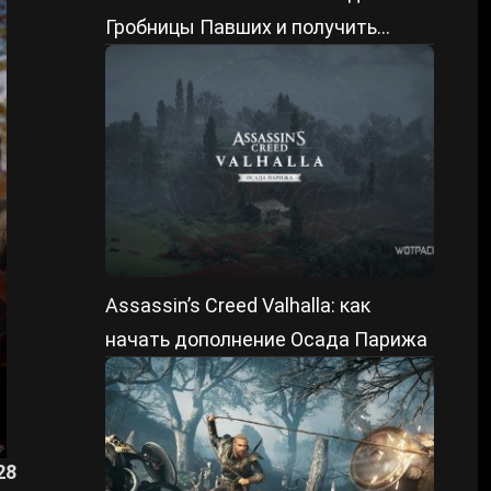
Гробницы Павших и получить
доспехи Павшего воина в событии
Праздник Ускурэ
Assassin’s Creed Valhalla: как
начать дополнение Осада Парижа
28