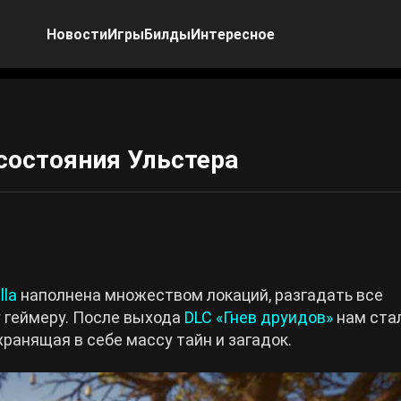
Новости
Игры
Билды
Интересное
е состояния Ульстера
lla
наполнена множеством локаций, разгадать все
 геймеру. После выхода
DLC «Гнев друидов»
нам ста
хранящая в себе массу тайн и загадок.