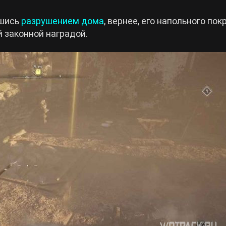
вшись
разрушением дома
, вернее, его напольного пок
 законной наградой.