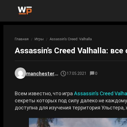
Новости
Главная
Игры
Assassin’s Creed: Valhalla
Вы здесь:
Новости Genshin Impact
Игры
Assassin’s Creed Valhalla: вс
Genshin Impact
Билды
Новости Honkai: Star Rail
Билды Genshin Impact
Интересное
Honkai: Star Rail
manchester0000
17.05.2021
0
Новости Zenless Zone Zero
Рейтинги
Билды Honkai: Star Rail
Neverness to Everness
Всем известно, что игра
Assassin’s Creed Valha
Аниме
секреты которых под силу далеко не каждому
Билды Zenless Zone Zero
доступна для изучения территория Ульстера, 
Gothic 1 Remake
Фильмы и сериалы
Билды Neverness to Everness
Arknights: Endfield