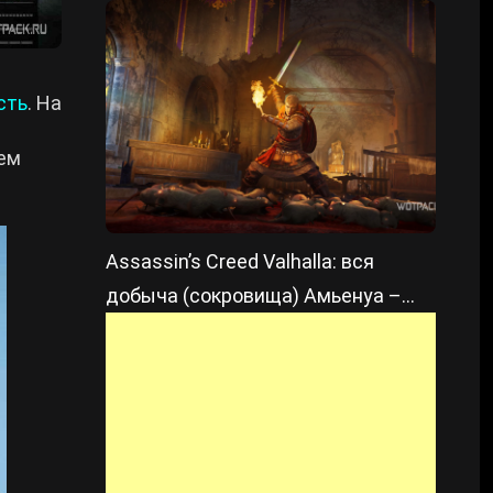
«Осада Парижа»
сть
. На
лем
Assassin’s Creed Valhalla: вся
добыча (сокровища) Амьенуа –
где найти? DLC «Осада Парижа»