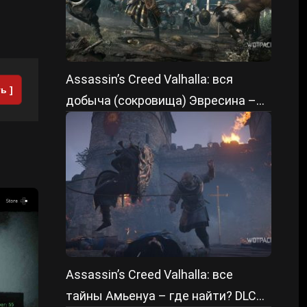
Assassin’s Creed Valhalla: вся
ь ]
добыча (сокровища) Эвресина –
где найти? DLC «Осада Парижа»
Assassin’s Creed Valhalla: все
тайны Амьенуа – где найти? DLC