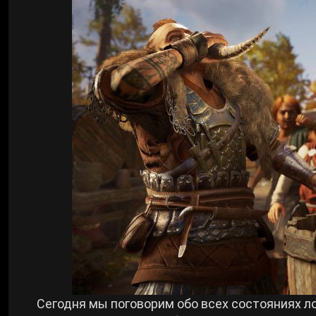
Билды Arknights: Endfield
Crimson Desert
Билды Wuthering Waves
Zenless Zone Zero
Билды Cyberpunk 2077
Kingdom Come: Deliverance 2
Билды Path of Exile 2
Path of Exile 2
Wuthering Waves
Roblox
Hogwarts Legacy
Сегодня мы поговорим обо всех состояниях л