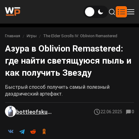
Новости
Главная
Игры
The Elder Scrolls IV: Oblivion Remastered
Вы здесь:
Азура в Oblivion Remastered:
Новости Genshin Impact
Игры
где найти светящуюся пыль и
Genshin Impact
Билды
Новости Honkai: Star Rail
как получить Звезду
Билды Genshin Impact
Интересное
Honkai: Star Rail
Новости Zenless Zone Zero
Быстрый способ получить самый полезный
Рейтинги
даэдрический артефакт.
Билды Honkai: Star Rail
Neverness to Everness
Аниме
bottleofskuma
22.06.2025
0
Билды Zenless Zone Zero
Gothic 1 Remake
Фильмы и сериалы
Билды Neverness to Everness
Arknights: Endfield