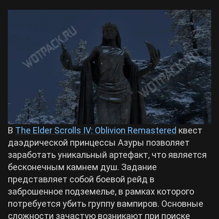
Билды Arknights: Endfield
Crimson Desert
Билды Wuthering Waves
Zenless Zone Zero
Билды Cyberpunk 2077
Kingdom Come: Deliverance 2
Билды Path of Exile 2
Path of Exile 2
В
The Elder Scrolls IV: Oblivion Remastered
квест
даэдрической принцессы Азуры позволяет
Wuthering Waves
заработать уникальный артефакт, что является
бесконечным камнем душ. Задание
представляет собой боевой рейд в
Roblox
заброшенное подземелье, в рамках которого
потребуется убить группу вампиров. Основные
Hogwarts Legacy
сложности зачастую возникают при поиске