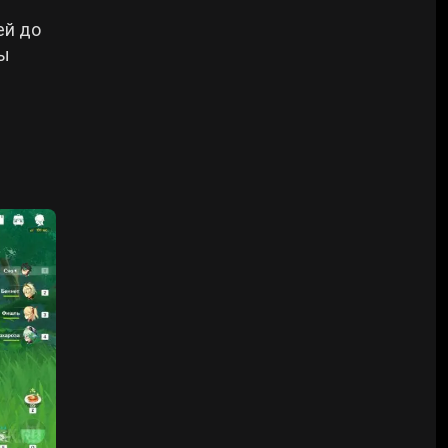
ей до
бы