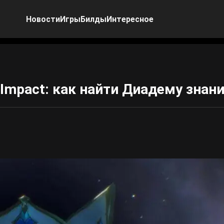
Новости
Игры
Билды
Интересное
 Impact: как найти Диадему знан