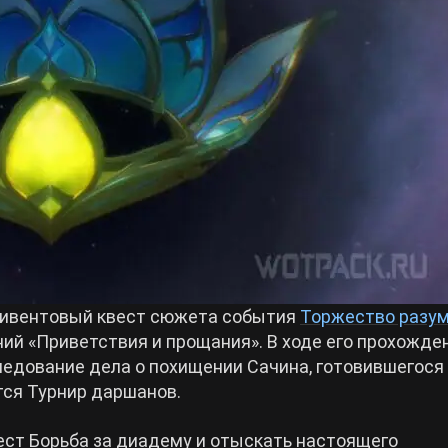
 ивентовый квест сюжета события
Торжество разу
ий «Приветствия и прощания». В ходе его прохожде
едование дела о похищении Сачина, готовившегося
ится Турнир даршанов.
вест Борьба за диадему и отыскать настоящего