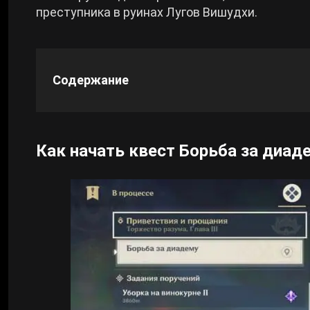
преступника в руинах Лугов Вишудхи.
Cyberpunk 2077
Все игры
Содержание
Как начать квест Борьба за диад