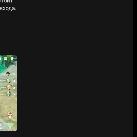
стоит
входа.