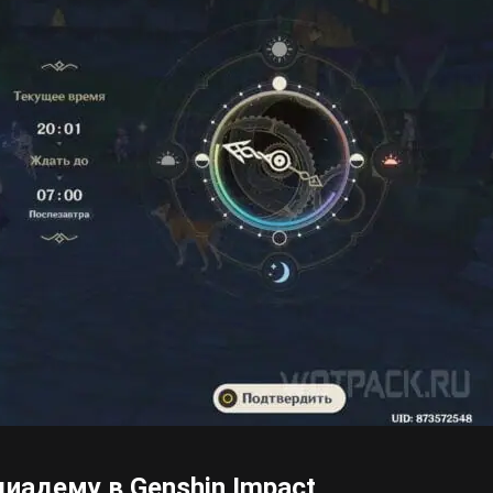
иадему в Genshin Impact