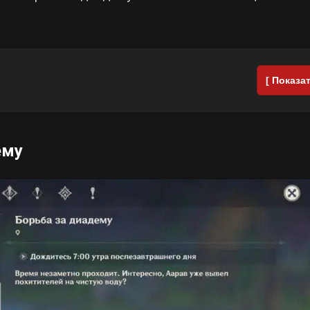
[ Показат
ему