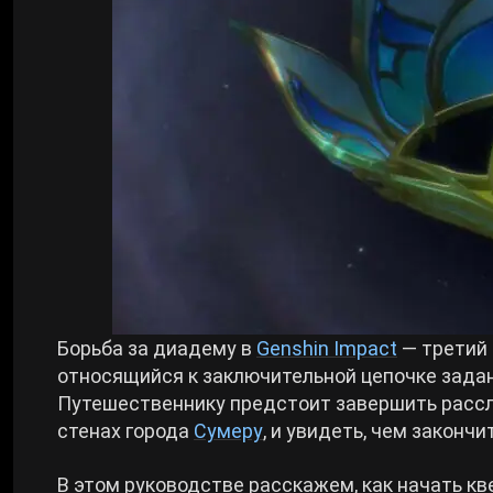
Билды Arknights: Endfield
Crimson Desert
Билды Wuthering Waves
Zenless Zone Zero
Билды Cyberpunk 2077
Kingdom Come: Deliverance 2
Билды Path of Exile 2
Path of Exile 2
Wuthering Waves
Борьба за диадему в
Genshin Impact
— третий
относящийся к заключительной цепочке задан
Путешественнику предстоит завершить рассл
Roblox
стенах города
Сумеру
, и увидеть, чем законч
Hogwarts Legacy
В этом руководстве расскажем, как начать к