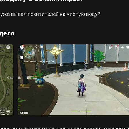
 уже вывел похитителей на чистую воду?
 дело