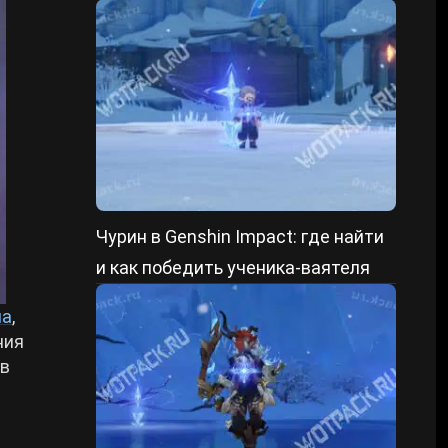
форме и уменьшенном состоянии
Чурин в Genshin Impact: где найти
и как победить ученика-ваятеля
ма
,
ния
 в