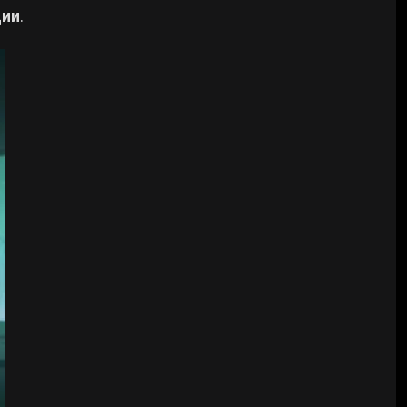
дии
.