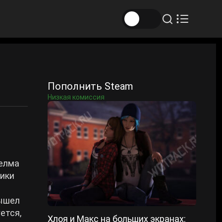
Пополнить Steam
Низкая комиссия
Велма
ники
вышел
ется,
Хлоя и Макс на больших экранах: