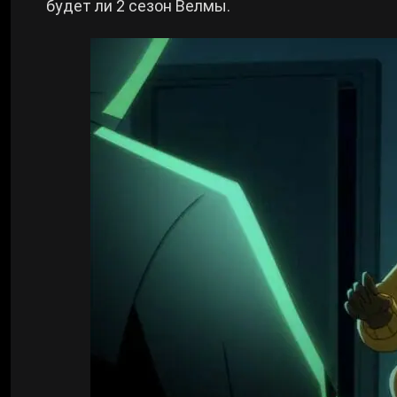
будет ли 2 сезон Велмы.
Билды Arknights: Endfield
Crimson Desert
Билды Wuthering Waves
Zenless Zone Zero
Билды Cyberpunk 2077
Kingdom Come: Deliverance 2
Билды Path of Exile 2
Path of Exile 2
Wuthering Waves
Roblox
Hogwarts Legacy