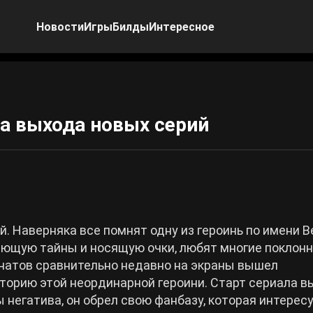
Новости
Игры
Билды
Интересное
та выхода новых серий
й. Наверняка все помнят одну из героинь по имени 
ающую тайны и носящую очки, любят многие поклон
натов сравнительно недавно на экраны вышел
орию этой неординарной героини. Старт сериала 
негатива, он обрел свою фанбазу, которая интересу