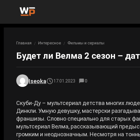
Новости
Главная
Интересное
Фильмы и сериалы
Вы здесь:
Новости Genshin Impact
Игры
Будет ли Велма 2 сезон – да
Genshin Impact
Билды
Новости Honkai: Star Rail
Билды Genshin Impact
Интересное
Honkai: Star Rail
Iseoka
17.01.2023
0
Новости Zenless Zone Zero
Рейтинги
Билды Honkai: Star Rail
Neverness to Everness
Скуби-Ду ­– мультсериал детства многих люде
Аниме
Динкли. Умную девушку, мастерски разгадыв
Билды Zenless Zone Zero
франшизы. Словно специально для старых фа
Gothic 1 Remake
мультсериал Велма, рассказывающий предыст
Фильмы и сериалы
Билды Neverness to Everness
громким и неоднозначным. Несмотря на тонны 
Arknights: Endfield