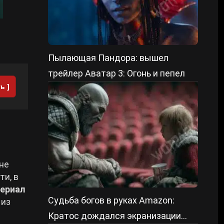
Пылающая Пандора: вышел
трейлер Аватар 3: Огонь и пепел
ь ]
не
ти, в
сериал
Судьба богов в руках Amazon:
 из
Кратос дождался экранизации