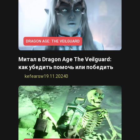
DRAGON AGE: THE VEILGUARD
Митал в Dragon Age The Veilguard:
как убедить помочь или победить
kefearsw
19.11.2024
0