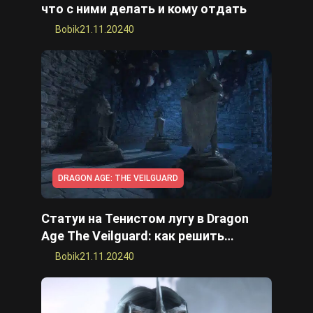
что с ними делать и кому отдать
Bobik
21.11.2024
0
DRAGON AGE: THE VEILGUARD
Статуи на Тенистом лугу в Dragon
Age The Veilguard: как решить
головоломку
Bobik
21.11.2024
0