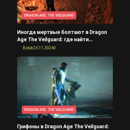
DRAGON AGE: THE VEILGUARD
Иногда мертвые болтают в Dragon
Age The Veilguard: где найти
потерянное сокровище
Bobik
24.11.2024
0
DRAGON AGE: THE VEILGUARD
Грифоны в Dragon Age The Veilguard: