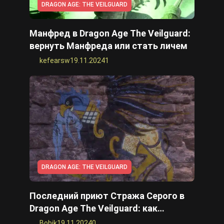
DRAGON AGE: THE VEILGUARD
Манфред в Dragon Age The Veilguard:
вернуть Манфреда или стать личем
kefearsw
19.11.2024
1
DRAGON AGE: THE VEILGUARD
Последний приют Стража Серого в
Dragon Age The Veilguard: как
вернуться в пещеры Акульей пасти
Bobik
19.11.2024
0