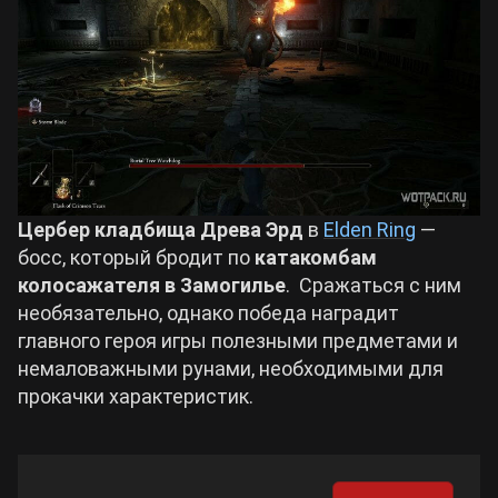
Билды Arknights: Endfield
Crimson Desert
Билды Wuthering Waves
Zenless Zone Zero
Билды Cyberpunk 2077
Kingdom Come: Deliverance 2
Цербер кладбища Древа Эрд
в
Elden Ring
—
Билды Path of Exile 2
босс, который бродит по
катакомбам
Path of Exile 2
колосажателя в Замогилье
. Сражаться с ним
необязательно, однако победа наградит
главного героя игры полезными предметами и
Wuthering Waves
немаловажными рунами, необходимыми для
прокачки характеристик.
Roblox
Hogwarts Legacy