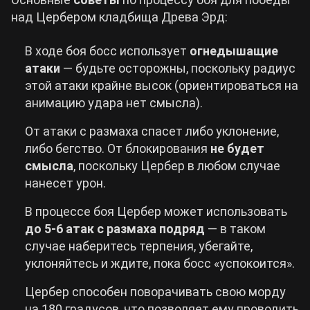
над Цербером кладбища Древа Эрд:
В ходе боя босс использует
огнедышащие
атаки
— будьте осторожны, поскольку радиус
этой атаки крайне высок (ориентироваться на
анимацию удара нет смысла).
От атаки с размаха спасет либо уклонение,
либо бегство. От блокирования
не будет
смысла
, поскольку Цербер в любом случае
нанесет урон.
В процессе боя Цербер может использовать
до 5-6 атак с размаха подряд
— в таком
случае наберитесь терпения, убегайте,
уклоняйтесь и ждите, пока босс «успокоится».
Цербер способен поворачивать свою морду
на 180 градусов, что позволяет ему проводить