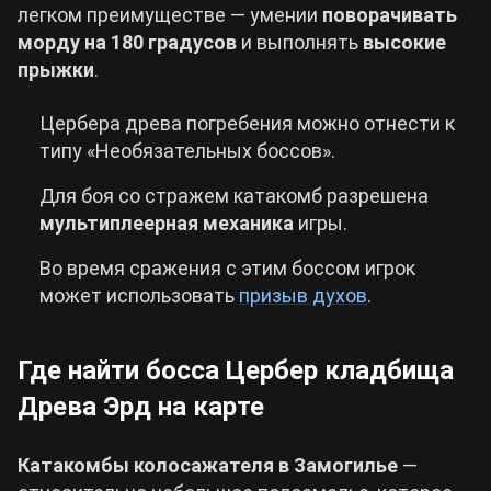
легком преимуществе — умении
поворачивать
морду на 180 градусов
и выполнять
высокие
прыжки
.
Цербера древа погребения можно отнести к
типу «Необязательных боссов».
Для боя со стражем катакомб разрешена
мультиплеерная механика
игры.
Во время сражения с этим боссом игрок
может использовать
призыв духов
.
Где найти босса Цербер кладбища
Древа Эрд на карте
Катакомбы колосажателя в Замогилье
—