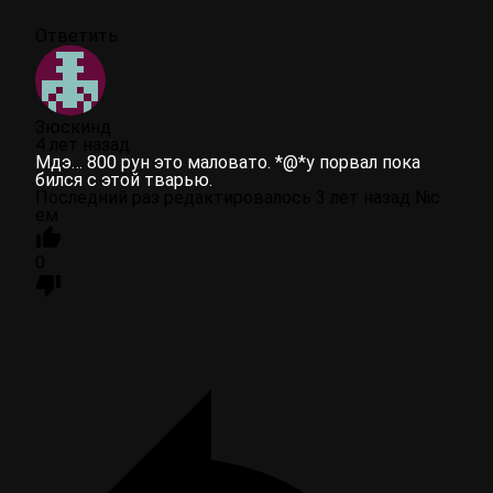
Ответить
Зюскинд
4 лет назад
Мдэ… 800 рун это маловато. *@*у порвал пока
бился с этой тварью.
Последний раз редактировалось 3 лет назад Nic
ем
0