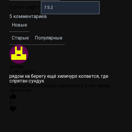
Current ye@r
*
5
комментариев
Новые
Старые
Популярные
Артём
2 лет назад
рядом на берегу ещё хиличурл копается, где
спрятан сундук
Последний раз редактировалось 2 лет назад
Артём ем
0