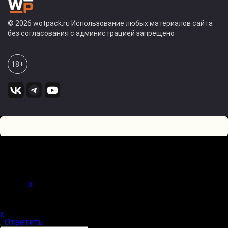
© 2026 wotpack.ru Использование любых материалов сайта
без согласования с администрацией запрещено
18+
5
0
Оставьте комментарий! Напишите, что думаете по поводу
статьи.
x
(
)
x
|
Ответить