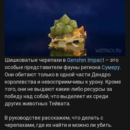
Билды Arknights: Endfield
Crimson Desert
Билды Wuthering Waves
Zenless Zone Zero
Билды Cyberpunk 2077
Kingdom Come: Deliverance 2
Шишковатые черепахи в
Genshin Impact
– это
Билды Path of Exile 2
особые представители фауны региона
Сумеру
.
Path of Exile 2
Они обитают только в одной части Дендро
королевства и невосприимчивы к урону. Кроме
того, они не выдают какие-либо ресурсы за
Wuthering Waves
победу над собой, что выделяет их среди
других животных Тейвата.
Roblox
В руководстве расскажем, что делать с
черепахами, где их найти и можно ли убить.
Hogwarts Legacy