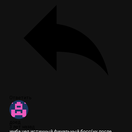
Ответить
доед
3 лет назад
имба чел истинный финальный босс(ну после