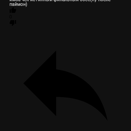
паймон)
0