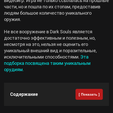
видеоигр. Игра не только ссылалась на прошлые
части, но и пошла по их стопам, предоставив
Cyberpunk 2077
людям большое количество уникального
оружия.
Все игры
Не все вооружение в Dark Souls является
достаточно эффективным и полезным, но,
несмотря на это, нельзя не оценить его
уникальный внешний вид и поразительные,
исключительными способностями.
Эта
подборка посвящена таким уникальным
орудиям.
Содержание
[ Показать ]