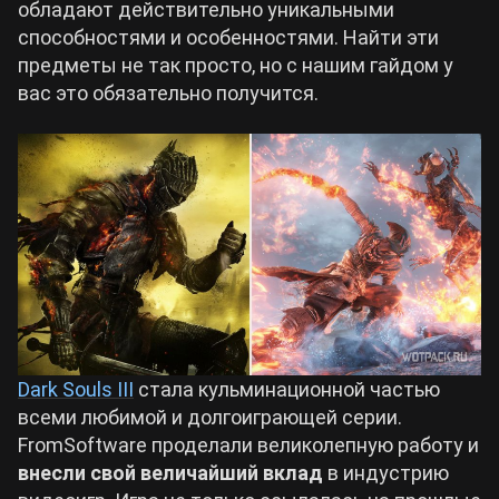
обладают действительно уникальными
способностями и особенностями. Найти эти
Билды Arknights: Endfield
предметы не так просто, но с нашим гайдом у
Crimson Desert
вас это обязательно получится.
Билды Wuthering Waves
Zenless Zone Zero
Билды Cyberpunk 2077
Kingdom Come: Deliverance 2
Билды Path of Exile 2
Path of Exile 2
Wuthering Waves
Dark Souls III
стала кульминационной частью
Roblox
всеми любимой и долгоиграющей серии.
FromSoftware проделали великолепную работу и
внесли свой величайший вклад
в индустрию
Hogwarts Legacy