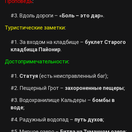
Проповедь
:
#3. Вдоль дороги –
«Боль – это дар»
.
Туристические заметки
:
#1. За входом на кладбище –
буклет Старого
кладбища Пайонир
.
Достопримечательности
:
#1.
Статуя
(есть неисправленный баг);
#2. Пещерный Грот –
захороненные пещеры
;
#3. Водохранилище Кальдеры –
бомбы в
воде
;
#4. Радужный водопад –
путь духов
;
#5. Мирное озеро –
Битва на Туманном озере
;