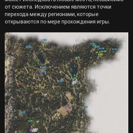
от сюжета. Исключением являются точки
Билды Arknights: Endfield
перехода между регионами, которые
Crimson Desert
открываются по мере прохождения игры.
Билды Wuthering Waves
Zenless Zone Zero
Билды Cyberpunk 2077
Kingdom Come: Deliverance 2
Билды Path of Exile 2
Path of Exile 2
Wuthering Waves
Roblox
Hogwarts Legacy