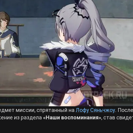
едмет миссии, спрятанный на
Лофу Сяньчжоу
. После
жение из раздела
«Наши воспоминания»
, став свид