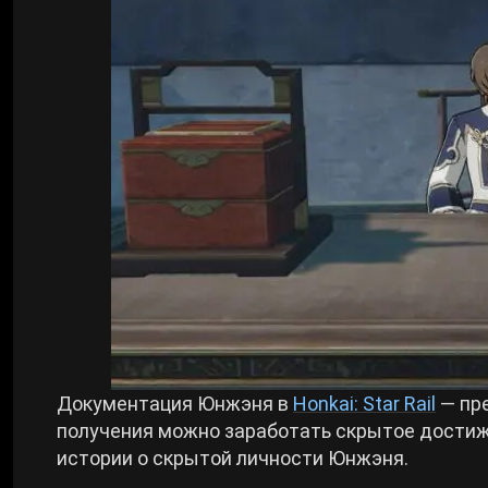
Билды Arknights: Endfield
Crimson Desert
Билды Wuthering Waves
Zenless Zone Zero
Билды Cyberpunk 2077
Kingdom Come: Deliverance 2
Билды Path of Exile 2
Path of Exile 2
Wuthering Waves
Roblox
Документация Юнжэня в
Honkai: Star Rail
— пр
получения можно заработать скрытое дости
истории о скрытой личности Юнжэня.
Hogwarts Legacy