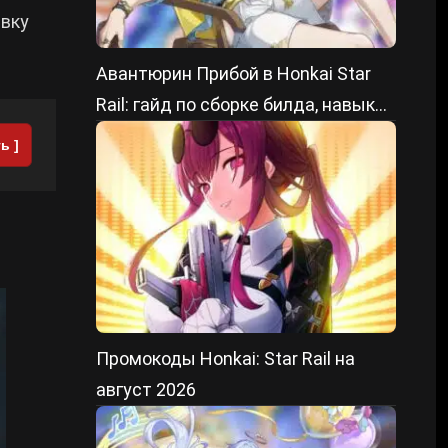
ивку
Авантюрин Прибой в Honkai Star
Rail: гайд по сборке билда, навыки
и лучшие отряды
ь ]
Промокоды Honkai: Star Rail на
август 2026