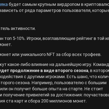
мяка
будет самым крупным аирдропом в криптовал
 зависеть от ряда параметров пользователя, которы
затель активности.
ан топ 5-10%. Игроки, возглавляющие рейтинг в той и
монет.
онет или уникального NFT за сбор всех трофеев.
жут какое-либо влияние на дальнейшую игру. Коман
будет продолжение в виде второго сезона
, в которо
модействия с другими игроками. Есть шанс, что коли
второго сезона. Например, пользователю с большим
ли он получит больше опыта на старте. Не стоит
и получение привилегий за достижения: поучаствов
я ста карт и сбора 200 миллионов монет.