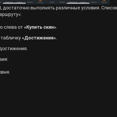
, достаточно выполнять различные условия. Списо
аршруту»:
ю слева от
«Купить скин»
.
 табличку
«Достижения»
.
 достижения.
вия:
овня.