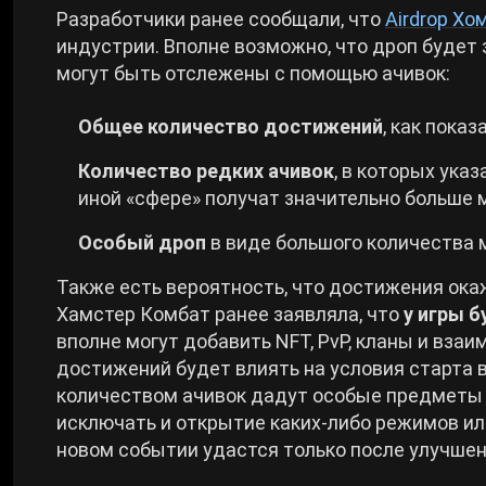
Разработчики ранее сообщали, что
Airdrop Хо
индустрии. Вполне возможно, что дроп будет
могут быть отслежены с помощью ачивок:
Общее количество достижений
, как пока
Количество редких ачивок
, в которых указ
иной «сфере» получат значительно больше 
Особый дроп
в виде большого количества м
Также есть вероятность, что достижения ока
Хамстер Комбат ранее заявляла, что
у игры 
вполне могут добавить NFT, PvP, кланы и взаи
достижений будет влиять на условия старта 
количеством ачивок дадут особые предметы и
исключать и открытие каких-либо режимов ил
новом событии удастся только после улучшени