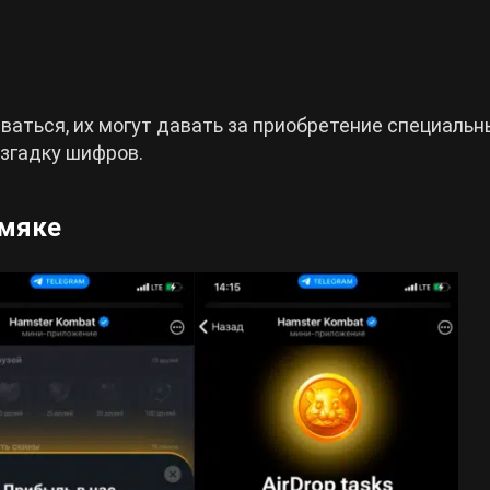
аться, их могут давать за приобретение специальн
азгадку шифров.
омяке