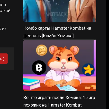
ыло
какой
Комбо карты Hamster Kombat на
 их
февраль [Комбо Хомяка]
ь ]
Во что играть после Хомяка: 15 игр
похожих на Hamster Kombat