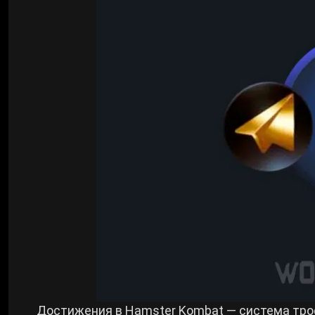
Билды Arknights: Endfield
Crimson Desert
Билды Wuthering Waves
Zenless Zone Zero
Билды Cyberpunk 2077
Kingdom Come: Deliverance 2
Билды Path of Exile 2
Path of Exile 2
Wuthering Waves
Roblox
Hogwarts Legacy
Достижения в Hamster Kombat — система троф