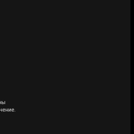
жны
чение.