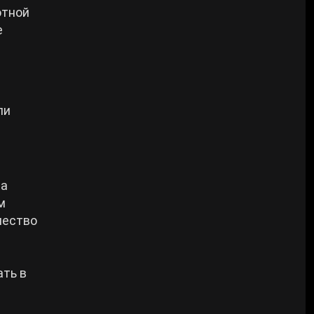
ютной
е
ли
да
м
чество
ать в