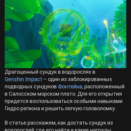
Билды Arknights: Endfield
Crimson Desert
Билды Wuthering Waves
Zenless Zone Zero
Билды Cyberpunk 2077
Kingdom Come: Deliverance 2
Билды Path of Exile 2
Path of Exile 2
Драгоценный сундук в водорослях в
Genshin Impact
– один из заблокированных
подводных сундуков
Фонтейна
, расположенный
Wuthering Waves
в Салосском морском плато. Для его открытия
придется воспользоваться особыми навыками
Roblox
Гидро региона и решить легкую головоломку.
В статье расскажем, как достать сундук из
Hogwarts Legacy
водорослей, где его найти и какие награды