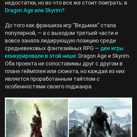
недостатки, но во что все же стоит поиграть: в
Dragon Age или Skyrim?
Билды Arknights: Endfield
Crimson Desert
До того как франшиза игр “Ведьмак” стала
Билды Wuthering Waves
популярной, — а с выходом третьей части и
Zenless Zone Zero
вовсе заняла лидирующую позицию среди
средневековых фэнтезийных RPG —
две игры
Билды Cyberpunk 2077
конкурировали в этой нише
Kingdom Come: Deliverance 2
: Dragon Age и Skyrim.
Оба проекта не сопоставимы друг с другом в
Билды Path of Exile 2
плане геймплея или сюжета, но каждая из них
Path of Exile 2
является проработанным тайтлом с
особенностями своего поджанра.
Wuthering Waves
Roblox
Hogwarts Legacy