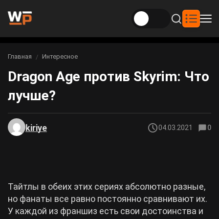
Новости
Главная
Интересное
Вы здесь:
Dragon Age против Skyrim: Что
Новости Genshin Impact
Игры
лучше?
Genshin Impact
Билды
Новости Honkai: Star Rail
Билды Genshin Impact
Интересное
Honkai: Star Rail
kiriye
04.03.2021
0
Новости Zenless Zone Zero
Рейтинги
Билды Honkai: Star Rail
Neverness to Everness
Аниме
Билды Zenless Zone Zero
Тайтлы в обеих этих сериях абсолютно разные,
Gothic 1 Remake
но фанаты все равно постоянно сравнивают их.
Фильмы и сериалы
Билды Neverness to Everness
У каждой из франшиз есть свои достоинства и
Arknights: Endfield