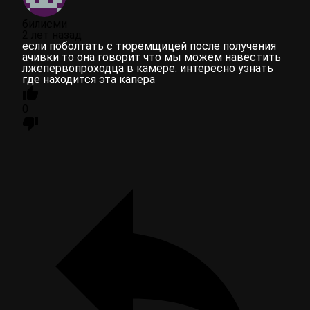
билисми
2 лет назад
если поболтать с тюремщицей после получения
ачивки то она говорит что мы можем навестить
лжепервопроходца в камере. интересно узнать
где находится эта капера
0