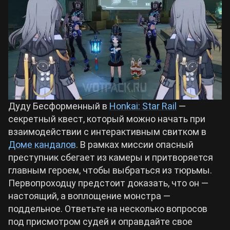
Билды Arknights: Endfield
Crimson Desert
Билды Wuthering Waves
Zenless Zone Zero
Билды Cyberpunk 2077
Kingdom Come: Deliverance 2
Дуду Бесформенный в
Honkai: Star Rail
—
Билды Path of Exile 2
секретный квест, который можно начать при
Path of Exile 2
взаимодействии с интерактивным свитком в
Доме кандалов
. В рамках миссии опасный
преступник сбегает из камеры и притворяется
Wuthering Waves
главным героем, чтобы выбраться из тюрьмы.
Первопроходцу предстоит доказать, что он —
Roblox
настоящий, а воплощение монстра —
поддельное. Ответьте на несколько вопросов
Hogwarts Legacy
под присмотром судей и оправдайте свое