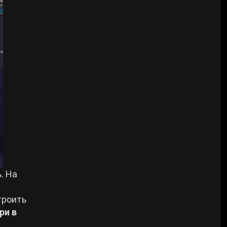
. На
троить
ри в