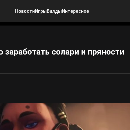
Новости
Игры
Билды
Интересное
ро заработать солари и пряности