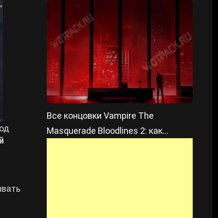
Все концовки Vampire The
под
Masquerade Bloodlines 2: как
й
открыть и сколько их
ивать