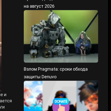
на август 2026
Взлом Pragmata: сроки обхода
защиты Denuvo
е и
чается
ьги