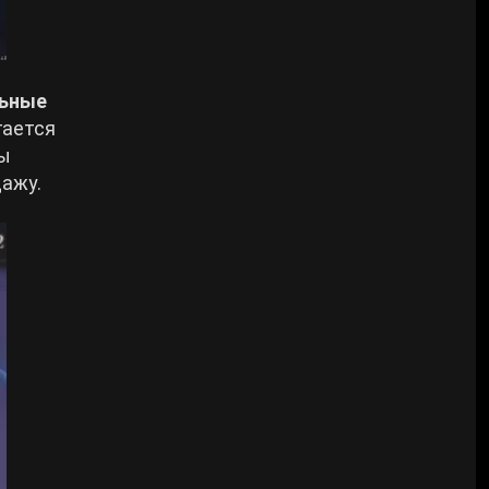
ьные
гается
ты
дажу.