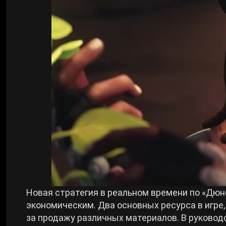
Билды Arknights: Endfield
Crimson Desert
Билды Wuthering Waves
Zenless Zone Zero
Билды Cyberpunk 2077
Kingdom Come: Deliverance 2
Билды Path of Exile 2
Path of Exile 2
Wuthering Waves
Roblox
Новая стратегия в реальном времени по «Дюне
экономическим. Два основных ресурса в игре,
Hogwarts Legacy
за продажу различных материалов. В руковод