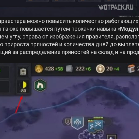
харвестера можно повысить количество работающих
й также повышается путем прокачки навыка «
Модул
хнем углу, справа от изображения правителя, распола
 прироста пряностей и количества дней до выпла
ющий за распределение пряностей на склад и на про