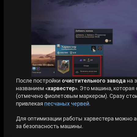
После постройки
очистительного завода
на 
названием «
харвестер
». Это машина, котора
(отмечено фиолетовым маркером). Сразу стои
привлекая
песчаных червей
.
Для оптимизации работы харвестера можно 
за безопасность машины.