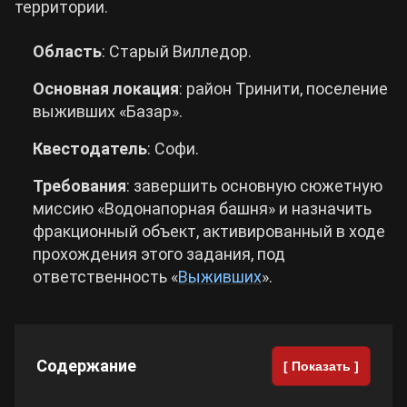
территории.
Cyberpunk 2077
Область
: Старый Вилледор.
Основная локация
: район Тринити, поселение
Все игры
выживших «Базар».
Квестодатель
: Софи.
Требования
: завершить основную сюжетную
миссию «Водонапорная башня» и назначить
фракционный объект, активированный в ходе
прохождения этого задания, под
ответственность «
Выживших
».
Содержание
[ Показать ]