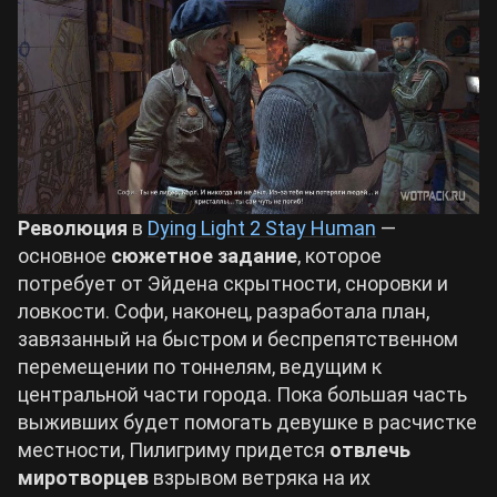
Билды Arknights: Endfield
Crimson Desert
Билды Wuthering Waves
Zenless Zone Zero
Билды Cyberpunk 2077
Kingdom Come: Deliverance 2
Революция
в
Dying Light 2 Stay Human
—
Билды Path of Exile 2
основное
сюжетное задание
, которое
Path of Exile 2
потребует от Эйдена скрытности, сноровки и
ловкости. Софи, наконец, разработала план,
завязанный на быстром и беспрепятственном
Wuthering Waves
перемещении по тоннелям, ведущим к
центральной части города. Пока большая часть
Roblox
выживших будет помогать девушке в расчистке
местности, Пилигриму придется
отвлечь
Hogwarts Legacy
миротворцев
взрывом ветряка на их