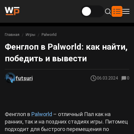
Новости
Главная
Игры
Palworld
Вы здесь:
Фенглоп в Palworld: как найти,
Новости Genshin Impact
Игры
победить и вывести
Genshin Impact
Билды
Новости Honkai: Star Rail
Билды Genshin Impact
Интересное
Honkai: Star Rail
futsuri
06.03.2024
0
Новости Zenless Zone Zero
Рейтинги
Билды Honkai: Star Rail
Neverness to Everness
Аниме
Билды Zenless Zone Zero
Фенглоп в
Palworld
– отличный Пал как на
Gothic 1 Remake
ранних, так и на поздних стадиях игры. Питомец
Фильмы и сериалы
Билды Neverness to Everness
подходит для быстрого перемещения по
Arknights: Endfield