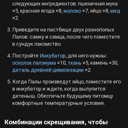
следующих ингредиентов: пшеничная мука
×5, красная ягода ×8,
молоко
×7, яйцо ×8,
мед
×2.
Приведите на пастбище двух разнополых
Палов: самку и самца, после чего поместите
в сундук лакомство.
Постройте
Инкубатор
, для него нужны:
осколок палзиума
×10,
ткань
×5, камень ×30,
деталь древней цивилизации
×2.
Когда Палы произведут яйцо, поместите его
в инкубатор и ждите, когда вылупится
детеныш. Обеспечьте будущему питомцу
комфортные температурные условия.
Комбинации скрещивания, чтобы