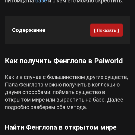
питомца на
базе
и с кем его можно скрестить.
Cyberpunk 2077
Содержание
[ Показать ]
Все игры
Как получить Фенглопа в Palworld
Как и в случае с большинством других существ,
Пала Фенглопа можно получить в коллекцию
двумя способами: поймать существо в
открытом мире или вырастить на базе. Далее
подробно разберем оба метода.
Найти Фенглопа в открытом мире