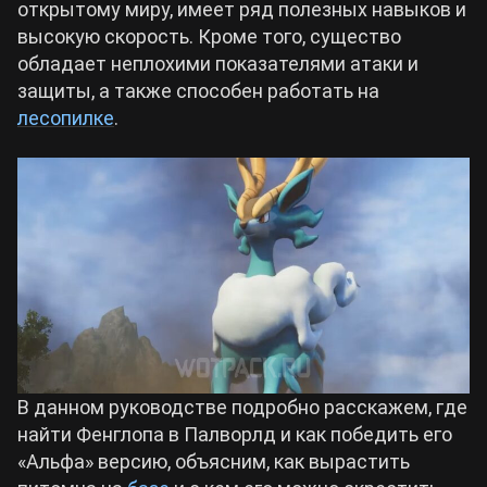
открытому миру, имеет ряд полезных навыков и
высокую скорость. Кроме того, существо
Билды Arknights: Endfield
обладает неплохими показателями атаки и
Crimson Desert
защиты, а также способен работать на
Билды Wuthering Waves
лесопилке
.
Zenless Zone Zero
Билды Cyberpunk 2077
Kingdom Come: Deliverance 2
Билды Path of Exile 2
Path of Exile 2
Wuthering Waves
Roblox
В данном руководстве подробно расскажем, где
найти Фенглопа в Палворлд и как победить его
«Альфа» версию, объясним, как вырастить
Hogwarts Legacy