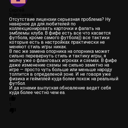
Сергей
5 лет назад
Отсутствие лицензии серьезная проблема? Ну
наверное да для любителей по
коллекционировать карточки и фапать на
эмблемы клуба. В фифе есть все что касается
футбола, кроме самого футбола)) все тактики
которые есть в настройках практически не
меняют стиль игры никак.
В пес же замена опорника на опорника может
сильно перевернуть стиль и тактику игры, я
молчу уже о фланговых игроках и схемах. В фифе
даже изменение схемы не сильно заметно на
игре — просто чуть больше или меньше народу
толпится в определеной зоне. И не говоря уже
физика и геймплей куда более похож на реальный
футбол.
И да конами выпуская обновление ведет себя
куда более честно чем еа.
1