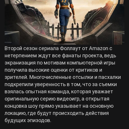
Билды Arknights: Endfield
Crimson Desert
Билды Wuthering Waves
Zenless Zone Zero
Билды Cyberpunk 2077
Второй сезон сериала Фоллаут от Amazon с
Kingdom Come: Deliverance 2
нетерпением ждут все фанаты проекта, ведь
экранизация по мотивам компьютерной игры
Билды Path of Exile 2
получила высокие оценки от критиков и
Path of Exile 2
зрителей. Многочисленные отсылки и пасхалки
подкрепили уверенность в том, что за съемки
Wuthering Waves
взялась опытная команда, которая уважает
оригинальную серию видеоигр, а открытая
концовка шоу прямо указывает на основную
Roblox
локацию, где будут происходить действия
будущих эпизодов.
Hogwarts Legacy