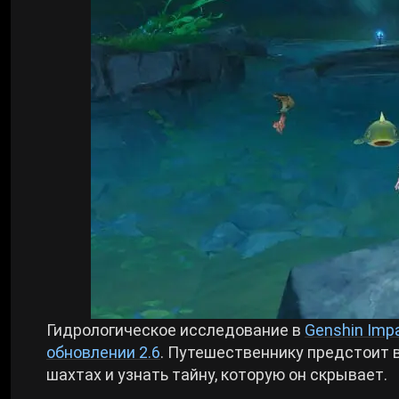
Билды Arknights: Endfield
Crimson Desert
Билды Wuthering Waves
Zenless Zone Zero
Билды Cyberpunk 2077
Kingdom Come: Deliverance 2
Билды Path of Exile 2
Path of Exile 2
Wuthering Waves
Roblox
Гидрологическое исследование в
Genshin Imp
обновлении 2.6
. Путешественнику предстоит
шахтах и узнать тайну, которую он скрывает.
Hogwarts Legacy