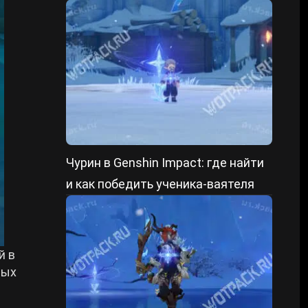
форме и уменьшенном состоянии
Чурин в Genshin Impact: где найти
и как победить ученика-ваятеля
й в
ных