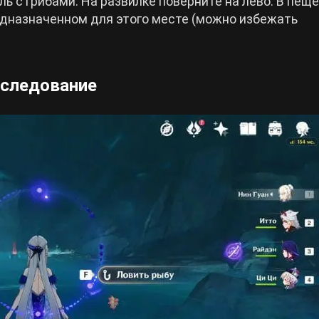
ь с грибами. На развилке поверните на лево. В пещ
редназначенном для этого месте (можно избежать
сследование