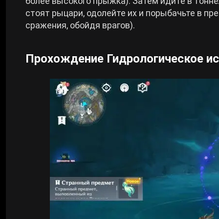
более высокого прыжка). Затем идите в тоннел
стоят рыцари, одолейте их и порыбачьте в п
сражения, обойдя врагов).
Прохождение Гидрологическое и