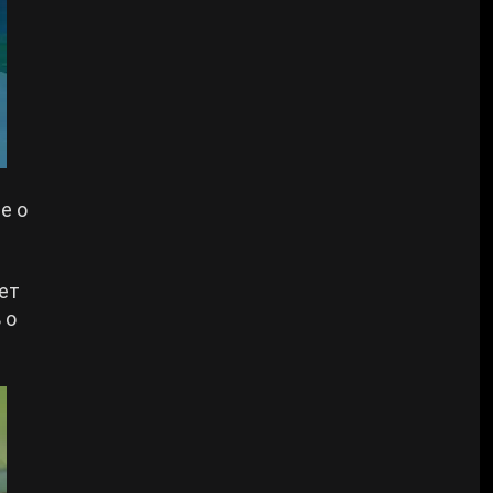
е о
ет
 о