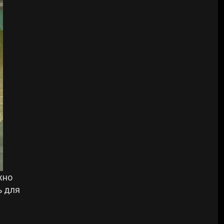
жно
ь для