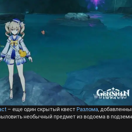
act
– еще один скрытый квест
Разлома
, добавленны
 выловить необычный предмет из водоема в подзем