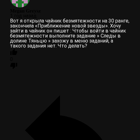
𝐌𝐞𝐠𝐚𝐧 𝐆𝐫𝐞𝐲𝐬𝐳
1 год назад
Вот я открыла чайник безмятежности на 30 ранге,
закончила «Приближение новой звезды». Хочу
зайти в чайник он пишет : Чтобы войти в чайник
безмятежности выполните задание » Следы в
долине Тяньцю » захожу в меню заданий, а
такого задания нет. Что делать?
0