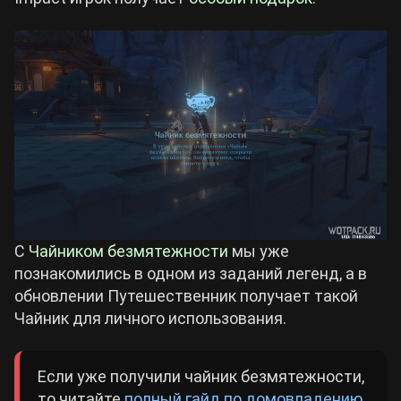
Билды Arknights: Endfield
Crimson Desert
Билды Wuthering Waves
Zenless Zone Zero
Билды Cyberpunk 2077
Kingdom Come: Deliverance 2
Билды Path of Exile 2
Path of Exile 2
С
Чайником безмятежности
мы уже
познакомились в одном из заданий легенд, а в
Wuthering Waves
обновлении Путешественник получает такой
Чайник для личного использования.
Roblox
Если уже получили чайник безмятежности,
Hogwarts Legacy
то читайте
полный гайд по домовладению