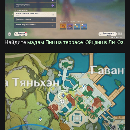
Найдите
мадам Пин на террасе Юйцзин в Ли Юэ
.