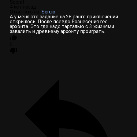
Socrat
4 лет назад
Ответить на
Sergio
А у меня это задание на 28 ранге приключений
открылось. После псевдо Вознесения гео
архонта. Это где надо тарталью с 3 жизнями
завалить и древнему архонту проиграть.
0