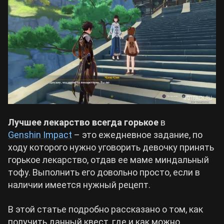
Билды Arknights: Endfield
Crimson Desert
Билды Wuthering Waves
Zenless Zone Zero
Билды Cyberpunk 2077
Kingdom Come: Deliverance 2
Билды Path of Exile 2
Лучшее лекарство всегда горькое
в
Path of Exile 2
Genshin Impact
– это ежедневное задание, по
ходу которого нужно уговорить девочку принять
Wuthering Waves
горькое лекарство, отдав ее маме миндальный
тофу. Выполнить его довольно просто, если в
Roblox
наличии имеется нужный рецепт.
В этой статье подробно рассказано о том, как
Hogwarts Legacy
получить данный квест, где и как можно