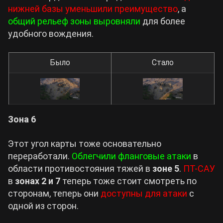
нижней базы уменьшили преимущество
, а
общий рельеф зоны выровняли
для более
удобного вождения.
Было
Стало
Зона 6
Этот угол карты тоже основательно
переработали.
Облегчили фланговые атаки
в
области противостояния тяжей в
зоне 5
.
ПТ-САУ
в
зонах 2 и 7
теперь тоже стоит смотреть по
сторонам, теперь они
доступны для атаки
с
одной из сторон.