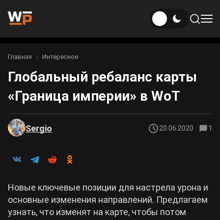
Новости
Главная
Интересное
Вы здесь:
Глобальный ребаланс карты
Новости Genshin Impact
Игры
«Граница империи» в WoT
Genshin Impact
Билды
Новости Honkai: Star Rail
Билды Genshin Impact
Интересное
Honkai: Star Rail
Sergio
20.06.2020
1
Новости Zenless Zone Zero
Рейтинги
Билды Honkai: Star Rail
Neverness to Everness
Аниме
Билды Zenless Zone Zero
Новые ключевые позиции для настрела урона и
Gothic 1 Remake
основные изменения направлений. Предлагаем
Фильмы и сериалы
Билды Neverness to Everness
узнать, что изменят на карте, чтобы потом
Arknights: Endfield