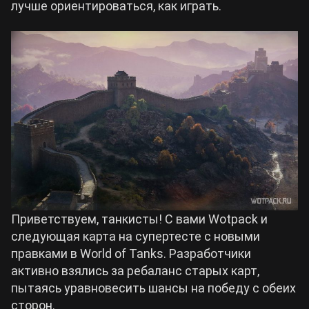
лучше ориентироваться, как играть.
Билды Arknights: Endfield
Crimson Desert
Билды Wuthering Waves
Zenless Zone Zero
Билды Cyberpunk 2077
Kingdom Come: Deliverance 2
Билды Path of Exile 2
Path of Exile 2
Wuthering Waves
Приветствуем, танкисты! С вами Wotpack и
следующая карта на супертесте с новыми
правками в World of Tanks. Разработчики
Roblox
активно взялись за ребаланс старых карт,
пытаясь уравновесить шансы на победу с обеих
Hogwarts Legacy
сторон.