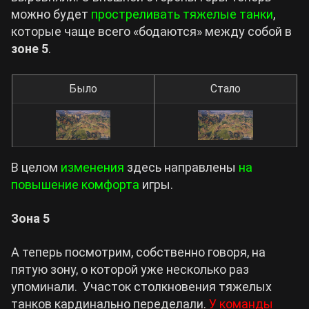
можно будет
простреливать тяжелые танки
,
которые чаще всего «бодаются» между собой в
зоне 5
.
Было
Стало
В целом
изменения
здесь направлены
на
повышение комфорта
игры.
Зона 5
А теперь посмотрим, собственно говоря, на
пятую зону, о которой уже несколько раз
упоминали. Участок столкновения тяжелых
танков кардинально переделали.
У команды