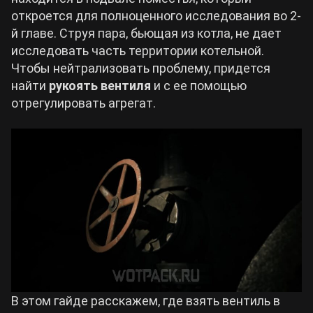
откроется для полноценного исследования во 2-
Билды Arknights: Endfield
й главе. Струя пара, бьющая из котла, не дает
Crimson Desert
исследовать часть территории котельной.
Чтобы нейтрализовать проблему, придется
Билды Wuthering Waves
Zenless Zone Zero
найти
рукоять вентиля
и с ее помощью
отрегулировать агрегат.
Билды Cyberpunk 2077
Kingdom Come: Deliverance 2
Билды Path of Exile 2
Path of Exile 2
Wuthering Waves
Roblox
В этом гайде расскажем, где взять вентиль в
Hogwarts Legacy