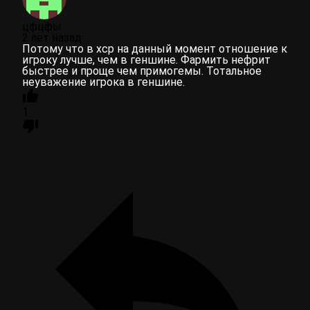
цфцфы
2 лет назад
Потому что в хср на данный момент отношение к
игроку лучше, чем в геншине. Фармить нефрит
быстрее и проще чем примогемы. Тотальное
неуважение игрока в геншине.
1