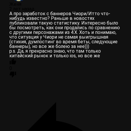
Женя
2 лет назад
А про заработок с баннеров Чиори/Итто что-
нибудь известно? Раньше в новостях
публиковали такую статистику. Интересно было
бы посмотреть, как они продались по сравнению
с другими персонажами из 4.X. Хоть и понимаю,
что ситуация у Чиори не самая выигрышная
(стихия, думпостинг во время беты, следующие
баннеры), но все же болею за нее)))
p.s. Да, я прекрасно знаю, что там только
китайский рынок и только ios, но все же
0