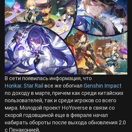
Билды Arknights: Endfield
Crimson Desert
Билды Wuthering Waves
Zenless Zone Zero
Билды Cyberpunk 2077
Kingdom Come: Deliverance 2
Билды Path of Exile 2
Path of Exile 2
В сети появилась информация, что
Honkai: Star Rail
все же обогнал
Genshin Impact
Wuthering Waves
по доходу в марте, причем как среди китайских
пользователей, так и среди игроков со всего
мира. Молодой проект HoYoverse в связи со
Roblox
скорой годовщиной еще в феврале начал
набирать обороты после выхода обновления 2.0
Hogwarts Legacy
с Пенаконией,