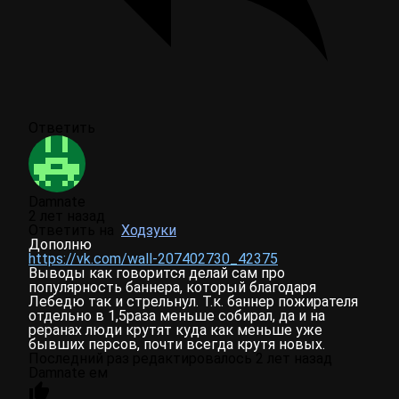
Ответить
Damnate
2 лет назад
Ответить на
Ходзуки
Дополню
https://vk.com/wall-207402730_42375
Выводы как говорится делай сам про
популярность баннера, который благодаря
Лебедю так и стрельнул. Т.к. баннер пожирателя
отдельно в 1,5раза меньше собирал, да и на
реранах люди крутят куда как меньше уже
бывших персов, почти всегда крутя новых.
Последний раз редактировалось 2 лет назад
Damnate ем