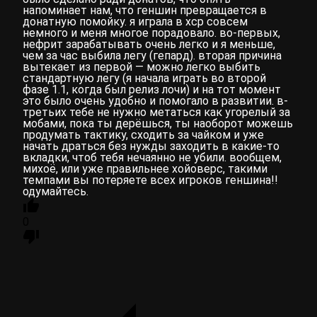
напоминает нам, что геншин превращается в
донатную помойку. я играла в хср совсем
немного и меня многое порадовало. во-первых,
нефрит зарабатывать очень легко и я меньше,
чем за час выбила легу (гепард). вторая причина
вытекает из первой — можно легко выбить
стандартную легу (я начала играть во второй
фазе 1.1, когда был релиз лочи) и на тот момент
это было очень удобно и помогало в развитии. в-
третьих тебе не нужно метаться как угорелый за
мобами, пока ты дерёшься, ты наоборот можешь
продумать тактику, сходить за чайком и уже
начать драться без нужды заходить в какие-то
вкладки, чтоб тебя нечаянно не убили. вообщем,
михоё, или уже правильнее хойоверс, такими
темпами вы потеряете всех игроков геншина!!
одумайтесь.
0