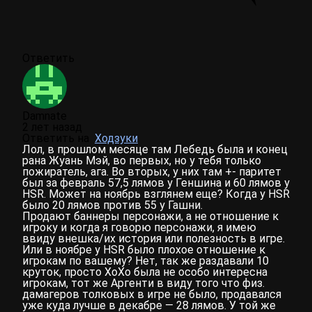
Ответить
Damnate
2 лет назад
Ответить на
Ходзуки
Лол, в прошлом месяце там Лебедь была и конец
рана Жуань Мэй, во первых, но у тебя только
пожиратель, ага. Во вторых, у них там +- паритет
был за февраль 57,5 лямов у Геншина и 60 лямов у
HSR. Может на ноябрь взглянем еще? Когда у HSR
было 20 лямов против 55 у Гашни.
Продают баннеры персонажи, а не отношение к
игроку и когда я говорю персонажи, я имею
ввиду внешка/их история или полезность в игре.
Или в ноябре у HSR было плохое отношение к
игрокам по вашему? Нет, так же раздавали 10
круток, просто ХоХо была не особо интересна
игрокам, тот же Аргенти в виду того что физ.
дамагеров толковых в игре не было, продавался
уже куда лучше в декабре — 28 лямов. У той же