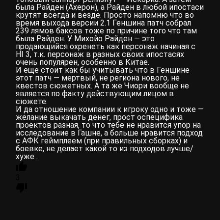
была Райден (Ахерон), а Райден в любой ипостаси
крутят всегда и везде. Просто напомню что во
время выхода версии 2.1 Геншина патч собрал
239 лямов баксов тоже по причине того что там
была Райден. У Михойо Райден — это
продающийся охренеть как персонаж начиная с
HI 3, т.к. персонаж в разных своих ипостасях
очень популярен, особенно в Китае.
И еще стоит как бы учитывать что в Геншине
этот патч — мертвый, не региона нового, не
квестов сюжетных. А та же Чиори вообще не
является по факту действующим лицом в
сюжете.
И да отношение компании к игроку одно и тоже —
желание выкачать денег, прост оспецифика
проектов разная, то что тебе не нравится упор на
исследование в Гашне, а больше нравится подход
с АФК геймплеем (при правильных сборках) и
боевке, не делает какой то из подходов лучше/
хуже .
3