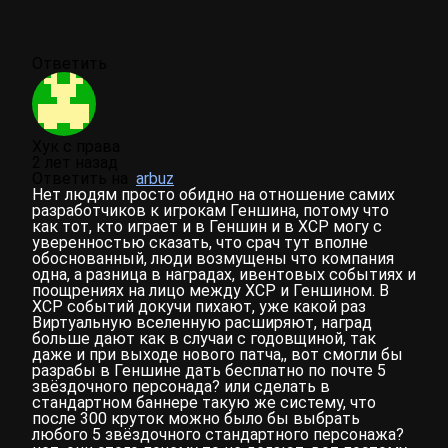
Ответить
Хук с права
2 лет назад
Ответить на
arbuz
Нет людям просто обидно на отношение самих
разработчиков к игрокам Геншина, потому что
как тот, кто играет и в Геншин и в ХСР могу с
уверенностью сказать, что срач тут вполне
обоснованный, люди возмущены что компания
одна, а разница в наградах, ивентовых событиях и
поощрениях на лицо между ХСР и Геншином. В
ХСР событий докучи пихают, уже какой раз
Виртуальную вселенную расширяют, наград
больше дают как в случаи с годовщиной, так
даже и при выходе нового патча,, вот смогли бы
разрабы в Геншине дать бесплатно по почте 5
звёздочного персонада? или сделать в
стандартном баннере такую же систему, что
после 300 круток можно было бы выбрать
любого 5 звёздочного стандартного персонажа?