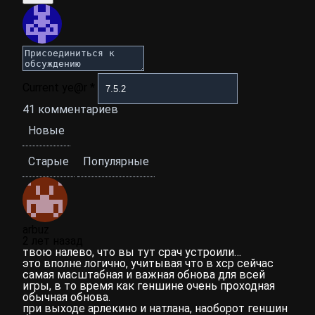
Current ye@r
*
41
комментариев
Новые
Старые
Популярные
arbuz
2 лет назад
твою налево, что вы тут срач устроили…
это вполне логично, учитывая что в хср сейчас
самая масштабная и важная обнова для всей
игры, в то время как геншине очень проходная
обычная обнова.
при выходе арлекино и натлана, наоборот геншин