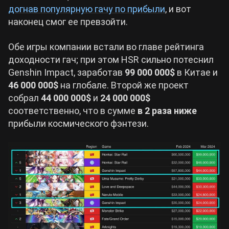
догнав популярную гачу по прибыли
, и вот
наконец смог ее превзойти.
Cyberpunk 2077
Обе игры компании встали во главе рейтинга
Все игры
доходности гач; при этом HSR сильно потеснил
Genshin Impact, заработав
99 000 000$
в Китае и
46 000 000$
на глобале. Второй же проект
собрал
44 000 000$
и
24 000 000$
соответственно, что в сумме
в 2 раза ниже
прибыли космического фэнтези.