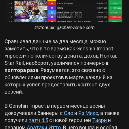
Источник: gacharevenue.com
Сравнивая данные за два месяца, можно
заметить, что в то время как Genshin Impact
«просел» по количеству доната, доход Honkai:
Star Rail, наоборот, увеличился примерно
в
полтора раза
. Разумеется, это связано с
обновлениями проектов в марте, каждый из
которых успел предоставить контент двух
версий.
В Genshin Impact в первом месяце весны
докручивали баннеры с
Сяо
и
Яэ Мико
, а также
получили
патч 4.5
с новой героиней
Тиори
и
рераном
Аратаки Итто
. В него вошла и особая