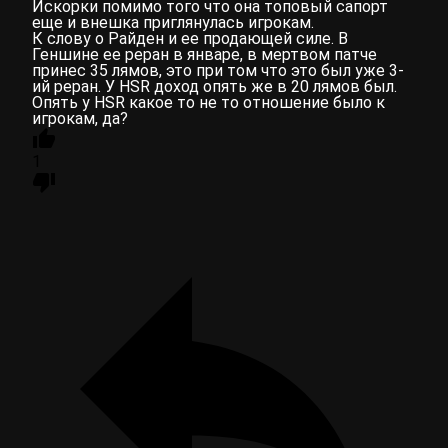
Искорки помимо того что она топовый сапорт
еще и внешка приглянулась игрокам.
К слову о Райден и ее продающей силе. В
Геншине ее реран в январе, в мертвом патче
принес 35 лямов, это при том что это был уже 3-
ий реран. У HSR доход опять же в 20 лямов был.
Опять у HSR какое то не то отношение было к
игрокам, да?
1