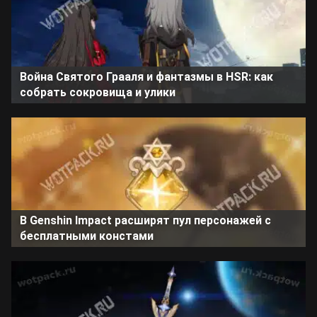
Война Святого Грааля и фантазмы в HSR: как
собрать сокровища и улики
В Genshin Impact расширят пул персонажей с
бесплатными констами