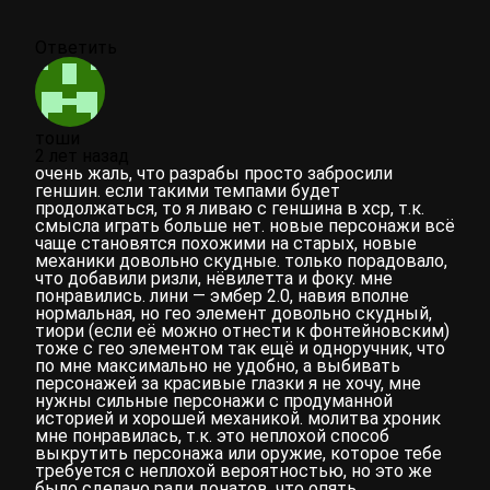
Ответить
тоши
2 лет назад
очень жаль, что разрабы просто забросили
геншин. если такими темпами будет
продолжаться, то я ливаю с геншина в хср, т.к.
смысла играть больше нет. новые персонажи всё
чаще становятся похожими на старых, новые
механики довольно скудные. только порадовало,
что добавили ризли, нёвилетта и фоку. мне
понравились. лини — эмбер 2.0, навия вполне
нормальная, но гео элемент довольно скудный,
тиори (если её можно отнести к фонтейновским)
тоже с гео элементом так ещё и одноручник, что
по мне максимально не удобно, а выбивать
персонажей за красивые глазки я не хочу, мне
нужны сильные персонажи с продуманной
историей и хорошей механикой. молитва хроник
мне понравилась, т.к. это неплохой способ
выкрутить персонажа или оружие, которое тебе
требуется с неплохой вероятностью, но это же
было сделано ради донатов, что опять