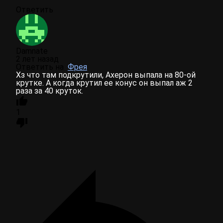
Ответить
Damnate
2 лет назад
Ответить на
Фрея
Хз что там подкрутили, Ахерон выпала на 80-ой
крутке. А когда крутил ее конус он выпал аж 2
раза за 40 круток.
1