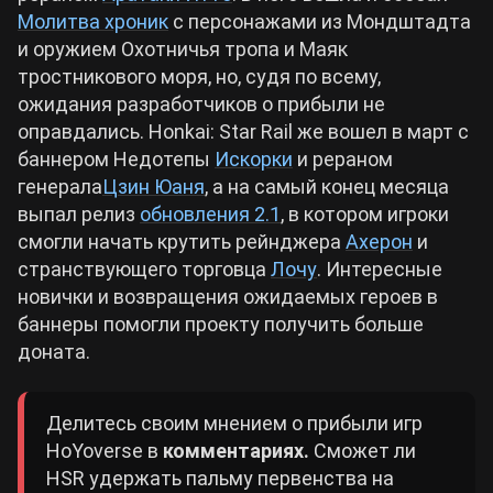
Молитва хроник
с персонажами из Мондштадта
и оружием Охотничья тропа и Маяк
тростникового моря, но, судя по всему,
ожидания разработчиков о прибыли не
оправдались. Honkai: Star Rail же вошел в март с
баннером Недотепы
Искорки
и рераном
генерала
Цзин Юаня
, а на самый конец месяца
выпал релиз
обновления 2.1
, в котором игроки
смогли начать крутить рейнджера
Ахерон
и
странствующего торговца
Лочу
. Интересные
новички и возвращения ожидаемых героев в
баннеры помогли проекту получить больше
доната.
Делитесь своим мнением о прибыли игр
HoYoverse в
комментариях.
Сможет ли
HSR удержать пальму первенства на