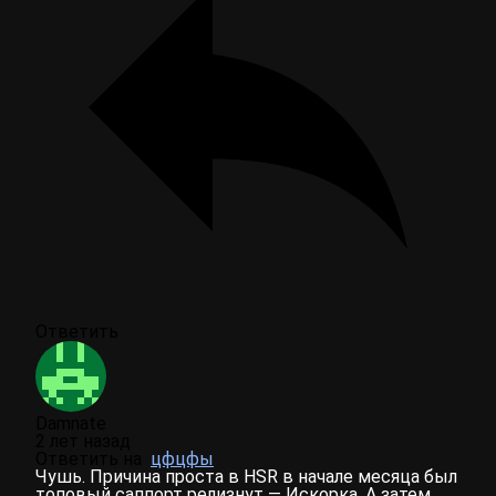
Ответить
Damnate
2 лет назад
Ответить на
цфцфы
Чушь. Причина проста в HSR в начале месяца был
топовый саппорт релизнут — Искорка. А затем