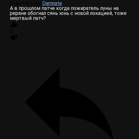
Ответить на
Damnate
А в прошлом патче когда пожиратель луны на
реране обогнал сянь юнь с новой локацией, тоже
мертвый патч?
0