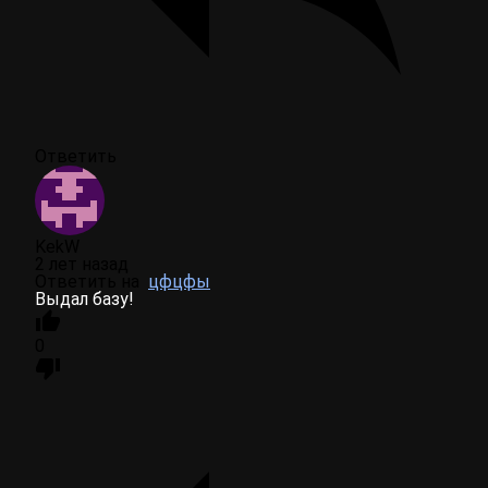
Ответить
KekW
2 лет назад
Ответить на
цфцфы
Выдал базу!
0