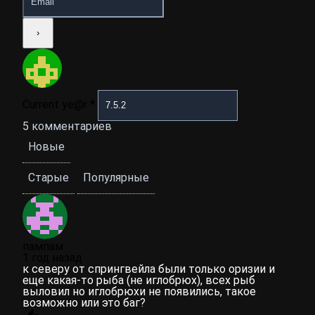
Current ye@r
*
5
комментариев
Новые
Старые
Популярные
пампам
1 год назад
к северу от спрингвейла были только оризии и
еще какая-то рыба (не иглобрюх), всех рыб
выловил но иглобрюхи не появились, такое
возможно или это баг?