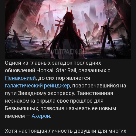
Билды Arknights: Endfield
Crimson Desert
Билды Wuthering Waves
Zenless Zone Zero
Билды Cyberpunk 2077
Kingdom Come: Deliverance 2
Одной из главных загадок последних
Билды Path of Exile 2
обновлений Honkai: Star Rail, связанных с
Path of Exile 2
Пенаконией
, до сих пор является
галактический рейнджер
, повстречавшийся на
пути Звездному экспрессу. Таинственная
Wuthering Waves
незнакомка скрыла свое прошлое для
Безымянных, позволив называть ее новым
Roblox
именем —
Ахерон
.
Хотя настоящая личность девушки для многих
Hogwarts Legacy