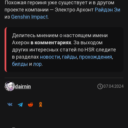
Похожая героиня уже существует и в другом
проекте компании — Электро Архонт
Райдэн Эи
из
Genshin Impact
.
Делитесь мнением о настоящем имени
Ахерон
в комментариях
. За выходом
других интересных статей по HSR следите
в разделах
новости
,
гайды
,
прохождения
,
билды
и
лор
.
dairnin
07.04.2024