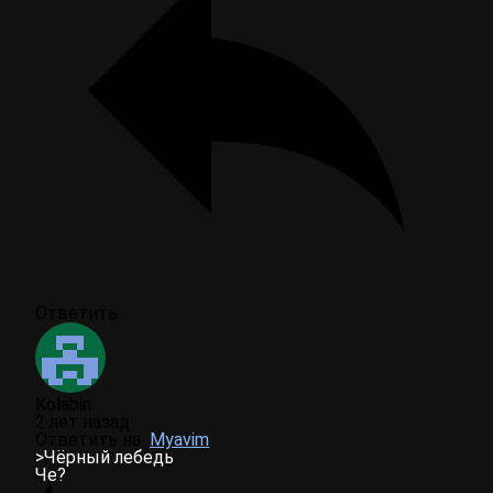
Ответить
Kolabin
2 лет назад
Ответить на
Myavim
>Чёрный лебедь
Че?