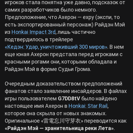
игроков стала понятна уже давно, подсказок от
самих разработчиков было немного.
Cyberpunk 2077
Предположение, что Ахерон — expy (экспи, то
есть экспортированный персонаж) Райдэн Мэй
Все игры
из
Honkai Impact 3rd
, лишь частично
подтвердилось в трейлере
«Кедэн: Удар, уничтоживший 300 миров»
. В нем
еще юная Ахерон предстала перед игроками с
красными рогами они, которыми обладала и
Райдэн Мэй в форме Судьи Грома.
Очередным доказательством предположений
фанатов стало заявление инсайдеров. В файлах
игры пользователем
G7DD8tV
было найдено
настоящее имя Ахерон в
Honkai: Star Rail
,
которое она скрыла от новых знакомых.
Оригинальное «雷電忘川守芽衣» переводится как
«Райдэн Мэй — хранительница реки Лета»
.