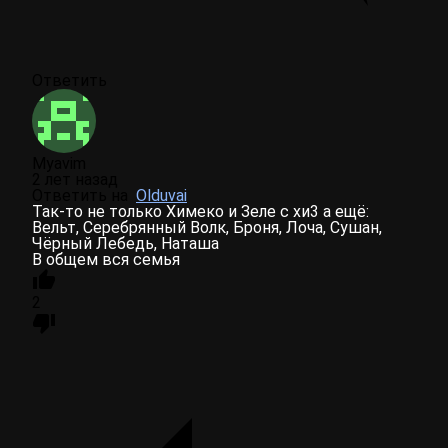
Ответить
Myavim
2 лет назад
Ответить на
Olduvai
Так-то не только Химеко и Зеле с хи3 а ещё:
Вельт, Серебрянный Волк, Броня, Лоча, Сушан,
Чёрный Лебедь, Наташа
В общем вся семья
2