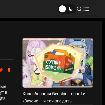
ные
ут в
Коллаборация Genshin Impact и
Для
«Вкусно — и точка»: даты