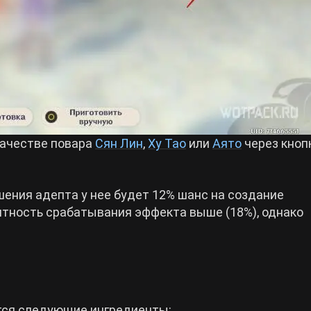
качестве повара
Сян Лин
,
Ху Тао
или
Аято
через кноп
шения адепта у нее будет 12% шанс на создание
оятность срабатывания эффекта выше (18%), однако
тся следующие ингредиенты: