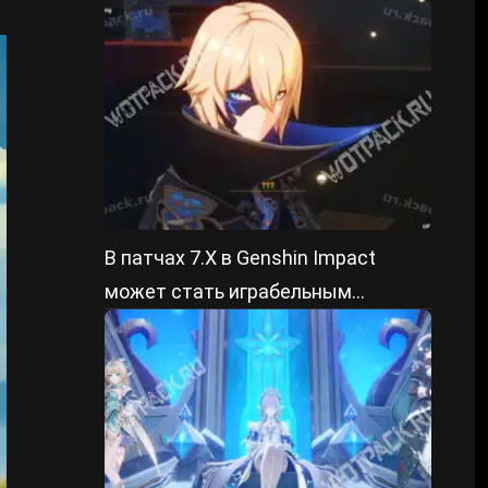
проведения и призы
В патчах 7.Х в Genshin Impact
может стать играбельным
долгожданный герой павшего
королевства