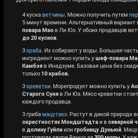
4 куска
ветчины
. Можно получить путем
пе
5 минут времени. Альтернативный вариант 
повара Мао
в Ли Юэ. У обоих продавцов ве
до 20 кусков
.
3
краба
. Их собирают у воды. Большая част
ингредиент можно купить у
шеф-повара Ма
Камбэя
в Инадзуме. Базовая цена без скид
только
10 крабов.
3
креветки
. Морепродукт можно купить у
Ао
Старого Суня
в Ли Юэ. Мясо креветки стои
каждого продавца.
3 гриба
мацутакэ
. Растут в дикой природе 
окрестностях Мондштадта
и в
северной ч
в
долину Гуйли
или
гробницу Дуньюй
. Мац
постоялом дворе Ваншу за
300 моры
. У ка