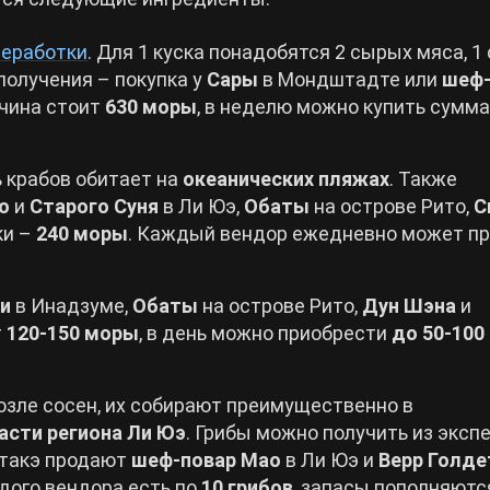
реработки
. Для 1 куска понадобятся 2 сырых мяса, 1 
получения – покупка у
Сары
в Мондштадте или
шеф
тчина стоит
630 моры
, в неделю можно купить сумм
ь крабов обитает на
океанических пляжах
. Также
о
и
Старого Суня
в Ли Юэ,
Обаты
на острове Рито,
С
ки –
240 моры
. Каждый вендор ежедневно может п
и
в Инадзуме,
Обаты
на острове Рито,
Дун Шэна
и
т
120-150 моры
, в день можно приобрести
до 50-100
возле сосен, их собирают преимущественно в
асти региона Ли Юэ
. Грибы можно получить из эксп
утакэ продают
шеф-повар Мао
в Ли Юэ и
Верр Голде
ждого вендора есть по
10 грибов
, запасы пополняются