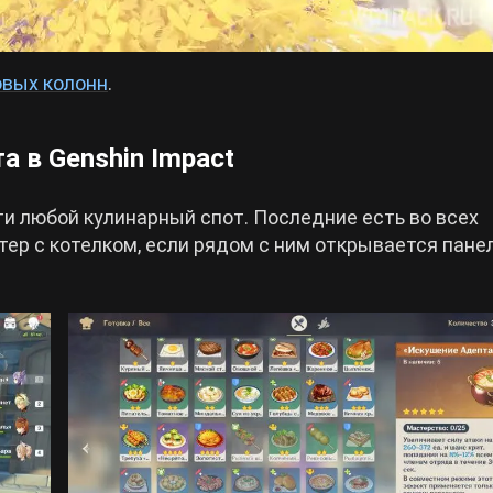
вых колонн
.
а в Genshin Impact
и любой кулинарный спот. Последние есть во всех
тер с котелком, если рядом с ним открывается пане