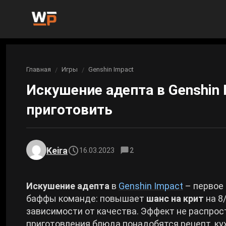
Новости
Главная
Игры
Genshin Impact
Вы здесь:
Новости Genshin Impact
Игры
Искушение адепта в Genshin 
Genshin Impact
Билды
приготовить
Новости Honkai: Star Rail
Билды Genshin Impact
Интересное
Honkai: Star Rail
Новости Zenless Zone Zero
Рейтинги
Keira
16.03.2023
2
Билды Honkai: Star Rail
Neverness to Everness
Аниме
Билды Zenless Zone Zero
Искушение адепта
в
Genshin Impact
– первое
Gothic 1 Remake
баффы команде: повышает
шанс на крит
на 8
Фильмы и сериалы
зависимости от качества. Эффект не распро
Билды Neverness to Everness
приготовления блюда понадобятся рецепт, ку
Arknights: Endfield