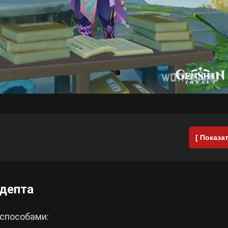
[ Показат
адепта
способами: