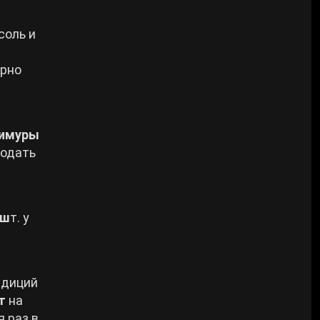
соль и
-
арно
имуры
родать
 ш
т. у
едиций
т
на
 раз в