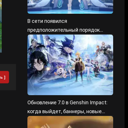
В сети появился
предположительный порядок
выхода героев в Genshin Impact 7.X
ь ]
Обновление 7.0 в Genshin Impact:
когда выйдет, баннеры, новые
персонажи и регион