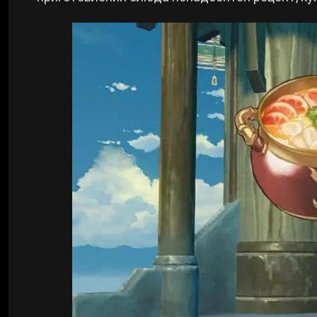
Билды Arknights: Endfield
Crimson Desert
Билды Wuthering Waves
Zenless Zone Zero
Билды Cyberpunk 2077
Kingdom Come: Deliverance 2
Билды Path of Exile 2
Path of Exile 2
Wuthering Waves
Roblox
Hogwarts Legacy