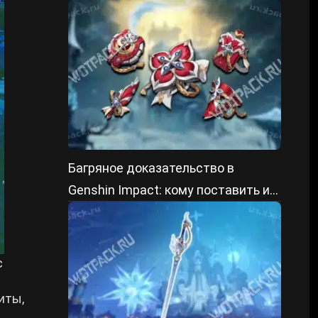
ГГ
Багряное доказательство в
Genshin Impact: кому поставить и
как получить
с
иты,