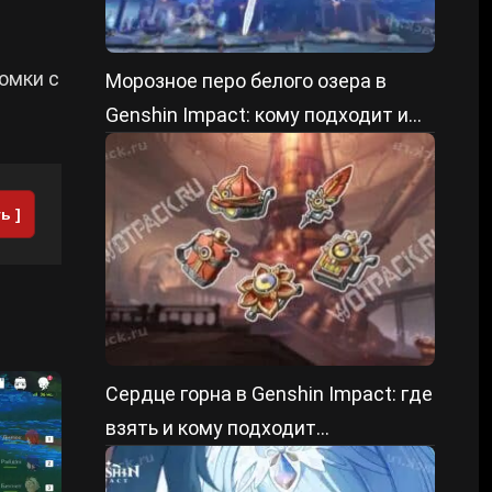
омки с
Морозное перо белого озера в
Genshin Impact: кому подходит и
как прокачать
ь ]
Сердце горна в Genshin Impact: где
взять и кому подходит
саппортский сет