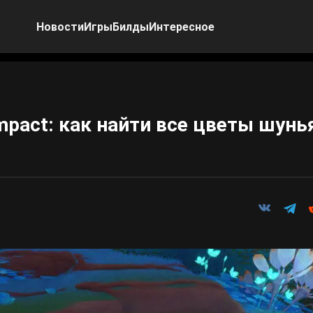
Новости
Игры
Билды
Интересное
mpact: как найти все цветы шун