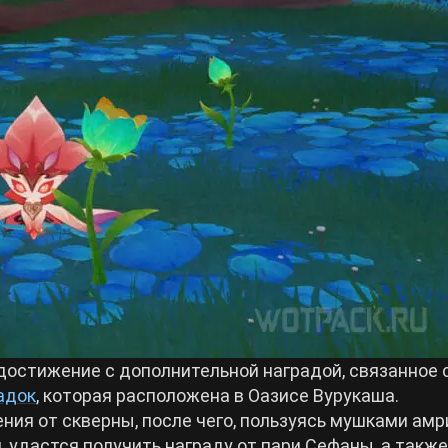
достижение с дополнительной наградой, связанное 
адок
, которая расположена в Оазисе Вурукаша.
ния от скверны, после чего, пользуясь мушками амр
, удастся получить награду от пари Сефаны, а также