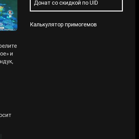
Донат со скидкой по UID
Калькулятор примогемов
релите
ое» и
ндук,
росит