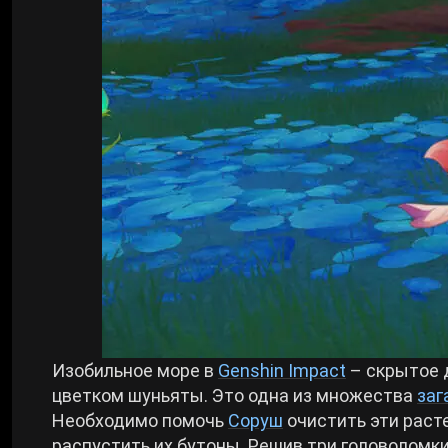
Билды Arknights: Endfield
Crimson Desert
Билды Wuthering Waves
Zenless Zone Zero
Билды Cyberpunk 2077
Kingdom Come: Deliverance 2
Билды Path of Exile 2
Path of Exile 2
Wuthering Waves
Roblox
Изобильное море в
Genshin Impact
– скрытое 
цветком шуньяты. Это одна из множества
заг
Необходимо помочь
Соруш
очистить эти расте
Hogwarts Legacy
распустить их бутоны. Решив три головоломки