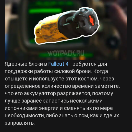
Билды Arknights: Endfield
Crimson Desert
Билды Wuthering Waves
Zenless Zone Zero
Билды Cyberpunk 2077
Kingdom Come: Deliverance 2
Ядерные блоки в
Fallout 4
требуются для
Билды Path of Exile 2
поддержки работы силовой брони. Когда
Path of Exile 2
отыщете и используете этот костюм, через
определенное количество времени заметите,
Wuthering Waves
что его аккумулятор разряжается, поэтому
лучше заранее запастись несколькими
источниками энергии и сменять их по мере
Roblox
необходимости, либо знать о том, как и где их
заправлять.
Hogwarts Legacy