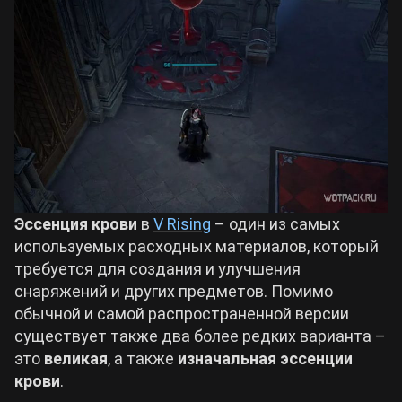
Билды Arknights: Endfield
Crimson Desert
Билды Wuthering Waves
Zenless Zone Zero
Билды Cyberpunk 2077
Kingdom Come: Deliverance 2
Билды Path of Exile 2
Path of Exile 2
Эссенция крови
в
V Rising
– один из самых
используемых расходных материалов, который
требуется для создания и улучшения
Wuthering Waves
снаряжений и других предметов. Помимо
обычной и самой распространенной версии
Roblox
существует также два более редких варианта –
это
великая
, а также
изначальная эссенции
крови
.
Hogwarts Legacy