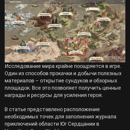
Билды Arknights: Endfield
Crimson Desert
Билды Wuthering Waves
Zenless Zone Zero
Билды Cyberpunk 2077
Kingdom Come: Deliverance 2
Исследование мира крайне поощряется в игре.
Билды Path of Exile 2
Path of Exile 2
Один из способов прокачки и добычи полезных
материалов – открытие сундуков и обзорных
площадок. Все это позволяет получить ценные
Wuthering Waves
награды и ресурсы для усиления героя.
Roblox
В статье представлено расположение
необходимых точек для заполнения журнала
приключений области Юг Сердцании в
Hogwarts Legacy