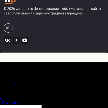
© 2026 wotpack.ru Использование любых материалов сайта
без согласования с администрацией запрещено
18+
2
0
Оставьте комментарий! Напишите, что думаете по поводу
статьи.
x
(
)
x
|
Ответить