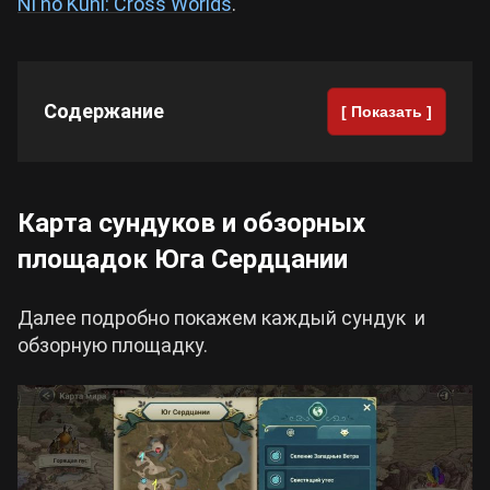
Ni no Kuni: Cross Worlds
.
Cyberpunk 2077
Содержание
[ Показать ]
Все игры
Карта сундуков и обзорных
площадок Юга Сердцании
Далее подробно покажем каждый сундук и
обзорную площадку.