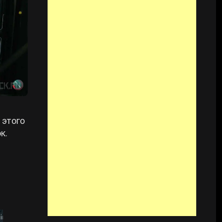
 этого
к.