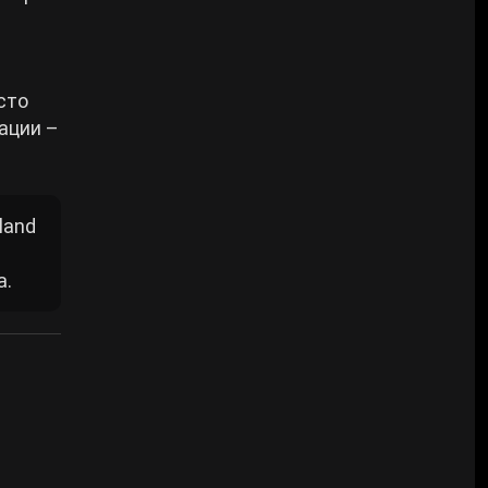
сто
ации –
land
а.