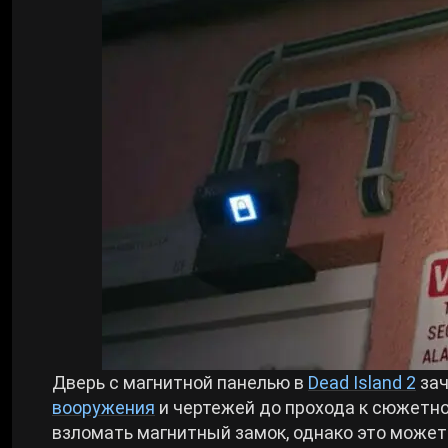
Билды Arknights: Endfield
Crimson Desert
Билды Wuthering Waves
Zenless Zone Zero
Билды Cyberpunk 2077
Kingdom Come: Deliverance 2
Билды Path of Exile 2
Path of Exile 2
Wuthering Waves
Roblox
Дверь с магнитной панелью в
Dead Island 2
зач
вооружения
и чертежей до прохода к сюжетно
Hogwarts Legacy
взломать магнитный замок, однако это может 