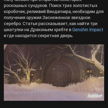
роскошных сундуков. Поиск трех золотистых
Билды Arknights: Endfield
коробочек, реликвий Виндагнира, необходим для
Crimson Desert
получения оружия Заснеженное звездное
серебро. Статья рассказывает, как найти три
Билды Wuthering Waves
Zenless Zone Zero
шкатулки на Драконьем хребте в
Genshin Impact
и где находится секретная дверь.
Билды Cyberpunk 2077
Kingdom Come: Deliverance 2
Билды Path of Exile 2
Path of Exile 2
Wuthering Waves
Roblox
Hogwarts Legacy