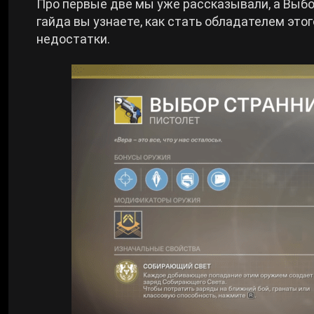
Про первые две мы уже рассказывали, а Выбор
гайда вы узнаете, как стать обладателем этог
Билды Arknights: Endfield
недостатки.
Crimson Desert
Билды Wuthering Waves
Zenless Zone Zero
Билды Cyberpunk 2077
Kingdom Come: Deliverance 2
Билды Path of Exile 2
Path of Exile 2
Wuthering Waves
Roblox
Hogwarts Legacy