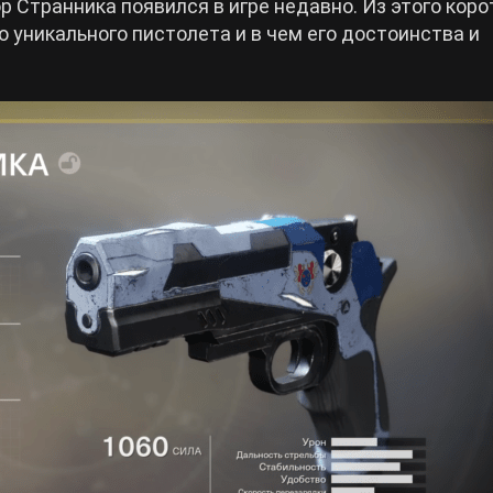
 Странника появился в игре недавно. Из этого коро
о уникального пистолета и в чем его достоинства и