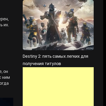
рен,
ь их.
Destiny 2: пять самых легких для
получения титулов
, он
с ним
огда