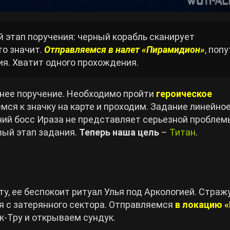
 этап поручения: черный корабль сканирует
то значит.
Отправляемся в налет «Пирамидион»
, поп
ия. Хватит одного прохождения.
днее поручение. Необходимо пройти
героическое
мся к значку на карте и проходим. Задание линейное
ний босс Ираза не представляет серьезной проблемы
вый этап задания.
Теперь наша цель
–
Титан
.
у, ее беспокоит ритуал Улья под Аркологией. Страж
ся с затерянного сектора. Отправляемся
в локацию 
к-Тру и открываем сундук.