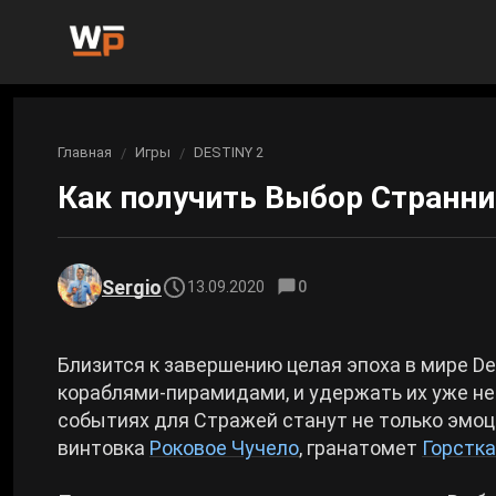
Новости
Главная
Игры
DESTINY 2
Вы здесь:
Новости Genshin Impact
Игры
Как получить Выбор Странник
Genshin Impact
Билды
Новости Honkai: Star Rail
Билды Genshin Impact
Интересное
Honkai: Star Rail
Sergio
13.09.2020
0
Новости Zenless Zone Zero
Рейтинги
Билды Honkai: Star Rail
Neverness to Everness
Близится к завершению целая эпоха в мире D
Аниме
кораблями-пирамидами, и удержать их уже н
Билды Zenless Zone Zero
событиях для Стражей станут не только эмоци
Gothic 1 Remake
винтовка
Роковое Чучело
, гранатомет
Горстка
Фильмы и сериалы
Билды Neverness to Everness
Arknights: Endfield