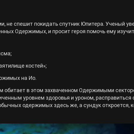
, не спешит покидать спутник Юпитера. Ученый уве
нных Одержимых, и просит героя помочь ему изучит
исма;
вятилище костей»;
ржимых на Ио.
см обитает в этом захваченном Одержимыми секторе
иченным уровнем здоровья и уроном, расправиться 
обычных одержимых здесь же, а сундук откроется, к