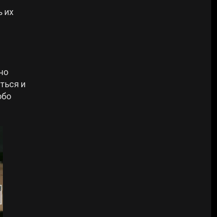
ь их
но
ться и
обо