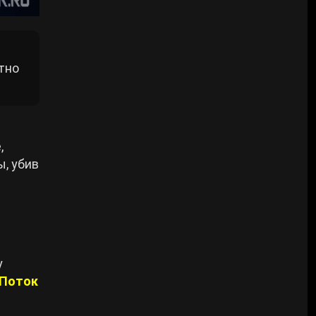
утно
,
, убив
у
«Поток