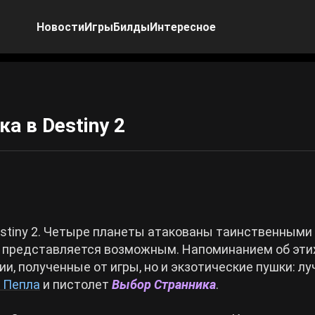
Новости
Игры
Билды
Интересное
а в Destiny 2
estiny 2. Четыре планеты атакованы таинственными
е представляется возможным. Напоминанием об эти
и, полученные от игры, но и экзотические пушки: лу
 Пепла
и пистолет
Выбор Странника
.