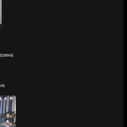
азина
на.