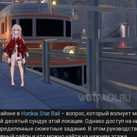
районе в
Honkai Star Rail
– вопрос, который волнует м
ий десятый сундук этой локации. Однако доступ на 
определенные сюжетные задания. В этом руководст
вный район и что можно найти на нижнем этаже.