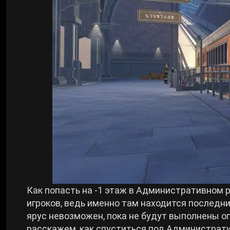
Билды Arknights: Endfield
Crimson Desert
Билды Wuthering Waves
Zenless Zone Zero
Билды Cyberpunk 2077
Kingdom Come: Deliverance 2
Билды Path of Exile 2
Path of Exile 2
Wuthering Waves
Roblox
Как попасть на -1 этаж в Административном 
игроков, ведь именно там находится последн
ярус невозможен, пока не будут выполнены 
Hogwarts Legacy
расскажем, как спуститься под Администрати