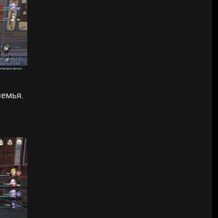
земья.