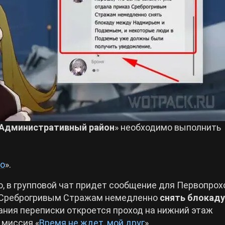
Административный район
» необходимо выполнить
то
».
, в групповой чат придет сообщение для Первопрохо
з Среброгривым Стражам немедленно
снять блокаду
ния переписки откроется проход на нижний этаж
 миссия «
Время не ждет, мой друг
».