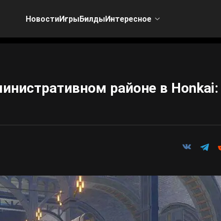
Новости
Игры
Билды
Интересное
министративном районе в Honkai: 