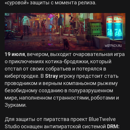
«
суровой
» защиты с момента релиза.
Билды Arknights: Endfield
Crimson Desert
Билды Wuthering Waves
Zenless Zone Zero
Билды Cyberpunk 2077
Kingdom Come: Deliverance 2
19 июля
, вечером, выходит очаровательная игра
о приключениях котика-бродяжки, который
Билды Path of Exile 2
отстал от своих собратьев и потерялся в
Path of Exile 2
кибергородке. В
Stray
игроку предстоит стать
проводником и верным компаньоном рыжему
Wuthering Waves
безобидному созданию в полуразрушенном
мире, наполненном странностями, роботами и
Зурками.
Roblox
Для защиты от пиратства проект BlueTwelve
Hogwarts Legacy
Studio оснащен антипиратской системой
DRM: