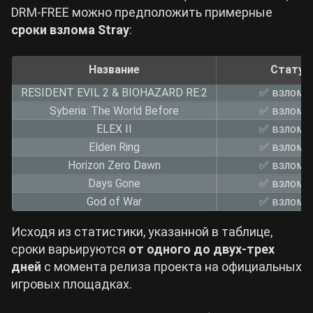
DRM-FREE можно предположить примерные
сроки взлома
Stray
:
Название
Статус
RESIDENT EVIL 2 & BIOHAZARD RE:2
✅ взлома
Syberia: The World Before
✅ взлома
ELEX II
✅ взлома
Elden Ring
✅ взлома
Horizon Zero Dawn
✅ взлома
Days Gone
✅ взлома
God of War
✅ взлома
Исходя из статистики, указанной в таблице,
сроки варьируются
от одного до двух-трех
дней
с момента релиза проекта на официальных
игровых площадках.