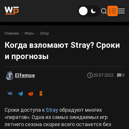
Новости
Главная
Игры
Stray
Вы здесь:
Когда взломают Stray? Сроки
Новости Genshin Impact
Игры
и прогнозы
Genshin Impact
Билды
Новости Honkai: Star Rail
Билды Genshin Impact
Интересное
Honkai: Star Rail
Elfemoe
20.07.2022
0
Новости Zenless Zone Zero
Рейтинги
Билды Honkai: Star Rail
Neverness to Everness
Аниме
Билды Zenless Zone Zero
Сроки доступа к
Stray
обрадуют многих
Gothic 1 Remake
«пиратов». Одна из самых ожидаемых игр
Фильмы и сериалы
Билды Neverness to Everness
летнего сезона скорее всего останется без
Arknights: Endfield