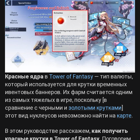
Билды Arknights: Endfield
Crimson Desert
Билды Wuthering Waves
Zenless Zone Zero
Билды Cyberpunk 2077
Kingdom Come: Deliverance 2
Билды Path of Exile 2
Path of Exile 2
Красные ядра
в
Tower of Fantasy
— тип валюты,
который используется для крутки временных
ивентовых баннеров. Их фарм считается одним
Wuthering Waves
из самых тяжелых в игре, поскольку [в
сравнение с черными и
золотыми крутками
]
Roblox
этот вид нуклеусов невозможно найти на
карте
.
В этом руководстве расскажем,
как получить
Hogwarts Legacy
красные крутки в Tower of Fantasy
. Поговорим