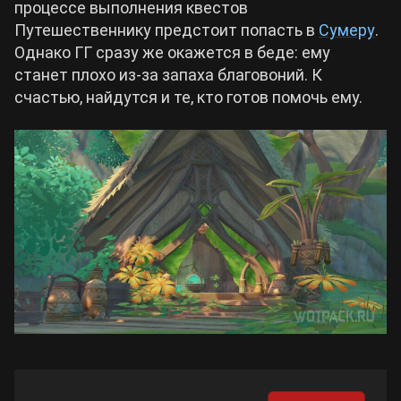
процессе выполнения квестов
Путешественнику предстоит попасть в
Сумеру
.
Билды Arknights: Endfield
Однако ГГ сразу же окажется в беде: ему
Crimson Desert
станет плохо из-за запаха благовоний. К
Билды Wuthering Waves
счастью, найдутся и те, кто готов помочь ему.
Zenless Zone Zero
Билды Cyberpunk 2077
Kingdom Come: Deliverance 2
Билды Path of Exile 2
Path of Exile 2
Wuthering Waves
Roblox
Hogwarts Legacy