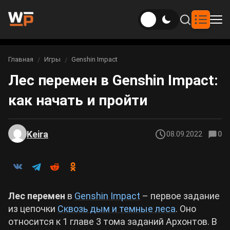
Новости
Главная
Игры
Genshin Impact
Вы здесь:
Лес перемен в Genshin Impact:
Новости Genshin Impact
Игры
как начать и пройти
Genshin Impact
Билды
Новости Honkai: Star Rail
Билды Genshin Impact
Интересное
Honkai: Star Rail
Keira
08.09.2022
0
Новости Zenless Zone Zero
Рейтинги
Билды Honkai: Star Rail
Neverness to Everness
Аниме
Билды Zenless Zone Zero
Лес перемен
в
Genshin Impact
– первое задание
Gothic 1 Remake
из цепочки
Сквозь дым и темные леса
. Оно
Фильмы и сериалы
Билды Neverness to Everness
относится к 1 главе 3 тома заданий Архонтов. В
Arknights: Endfield