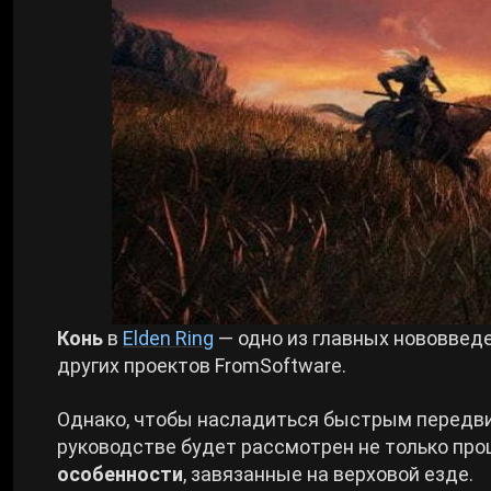
Билды Arknights: Endfield
Crimson Desert
Билды Wuthering Waves
Zenless Zone Zero
Билды Cyberpunk 2077
Kingdom Come: Deliverance 2
Билды Path of Exile 2
Path of Exile 2
Wuthering Waves
Конь
в
Elden Ring
— одно из главных нововвед
других проектов FromSoftware.
Roblox
Однако, чтобы насладиться быстрым передви
руководстве будет рассмотрен не только проц
Hogwarts Legacy
особенности
, завязанные на верховой езде.