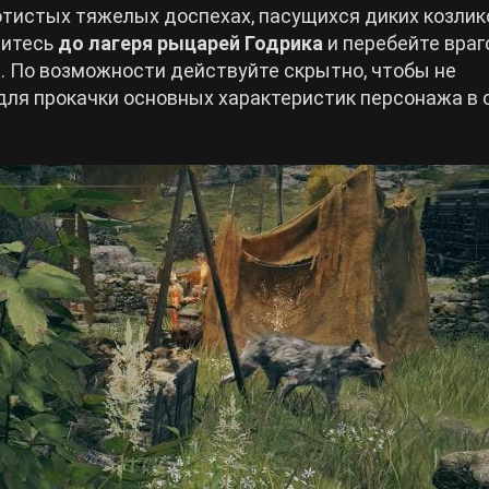
отистых тяжелых доспехах, пасущихся диких козлик
ритесь
до лагеря рыцарей Годрика
и перебейте враг
. По возможности действуйте скрытно, чтобы не
 для прокачки основных характеристик персонажа в