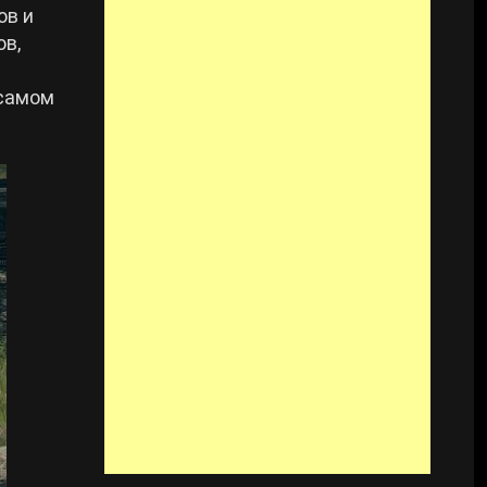
ов и
ов,
 самом