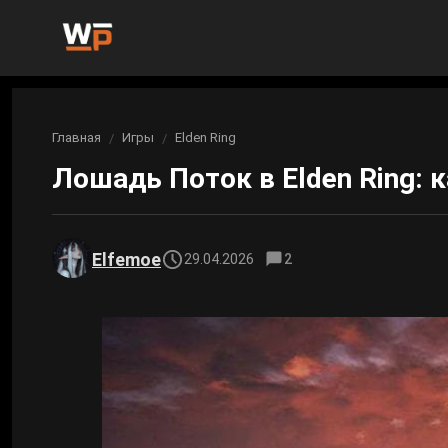
Новости
Главная
Игры
Elden Ring
Вы здесь:
Новости Genshin Impact
Игры
Лошадь Поток в Elden Ring: 
Genshin Impact
Билды
Новости Honkai: Star Rail
Билды Genshin Impact
Интересное
Honkai: Star Rail
Elfemoe
29.04.2026
2
Новости Zenless Zone Zero
Рейтинги
Билды Honkai: Star Rail
Neverness to Everness
Аниме
Билды Zenless Zone Zero
Gothic 1 Remake
Фильмы и сериалы
Билды Neverness to Everness
Arknights: Endfield