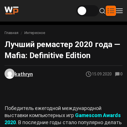
Новости
Главная
Интересное
Вы здесь:
Лучший ремастер 2020 года —
Новости Genshin Impact
Игры
Mafia: Definitive Edition
Genshin Impact
Билды
Новости Honkai: Star Rail
Билды Genshin Impact
Интересное
Honkai: Star Rail
kathryn
15.09.2020
0
Новости Zenless Zone Zero
Рейтинги
Билды Honkai: Star Rail
Neverness to Everness
Аниме
Билды Zenless Zone Zero
Победитель ежегодной международной
Gothic 1 Remake
выставки компьютерных игр
Gamescom Awards
Фильмы и сериалы
Билды Neverness to Everness
2020
. В последние годы стало популярно делать
Arknights: Endfield