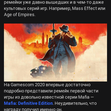
ремейки уже давно вышедших и в чем-то даже
культовых серий игр. Например, Mass Effect или
Билды Arknights: Endfield
Age of Empires.
Crimson Desert
Билды Wuthering Waves
Zenless Zone Zero
Билды Cyberpunk 2077
Kingdom Come: Deliverance 2
Билды Path of Exile 2
Path of Exile 2
Wuthering Waves
На Gamescom 2020 впервые достаточно
подробно представили ремейк первой части
Roblox
игры из довольно известной серии Mafia —
Mafia: Definitive Edition
. Неудивительно, что
Hogwarts Legacy
награду получил именно он.